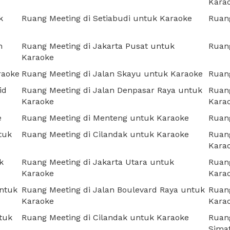
Kara
k
Ruang Meeting di Setiabudi untuk Karaoke
Ruan
n
Ruang Meeting di Jakarta Pusat untuk
Ruan
Karaoke
raoke
Ruang Meeting di Jalan Skayu untuk Karaoke
Ruan
id
Ruang Meeting di Jalan Denpasar Raya untuk
Ruan
Karaoke
Kara
e
Ruang Meeting di Menteng untuk Karaoke
Ruan
tuk
Ruang Meeting di Cilandak untuk Karaoke
Ruang
Kara
k
Ruang Meeting di Jakarta Utara untuk
Ruang
Karaoke
Kara
untuk
Ruang Meeting di Jalan Boulevard Raya untuk
Ruang
Karaoke
Kara
tuk
Ruang Meeting di Cilandak untuk Karaoke
Ruang
Sima