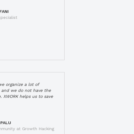
FANI
pecialist
e organize a lot of
 and we do not have the
e. XWORK helps us to save
 PALU
munity at Growth Hacking