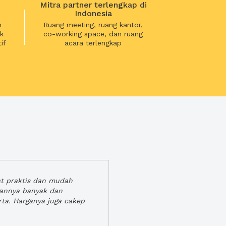
Mitra partner terlengkap di
Indonesia
n
Ruang meeting, ruang kantor,
k
co-working space, dan ruang
if
acara terlengkap
at praktis dan mudah
gannya banyak dan
rta. Harganya juga cakep