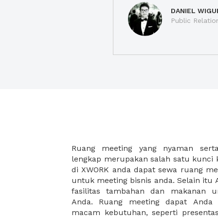
DANIEL WIGU
Public Relatio
Ruang meeting yang nyaman serta 
meeting juga dapat diatur susun
lengkap merupakan salah satu kunci 
kebutuhan dan ketersediaan ruanga
di XWORK anda dapat sewa ruang me
dapat Anda pilih berdasarkan cora
untuk meeting bisnis anda. Selain it
strategis, harga yang sesuai deng
fasilitas tambahan dan makanan 
ataupun disesuaikan dengan kebu
Anda. Ruang meeting dapat Anda
meeting room di XWORK akan mem
macam kebutuhan, seperti presentasi