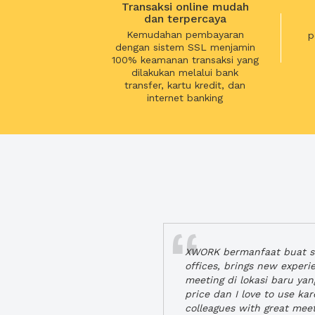
Transaksi online mudah
dan terpercaya
Kemudahan pembayaran
p
dengan sistem SSL menjamin
100% keamanan transaksi yang
dilakukan melalui bank
transfer, kartu kredit, dan
internet banking
XWORK bermanfaat buat se
offices, brings new exper
meeting di lokasi baru ya
price dan I love to use ka
colleagues with great mee