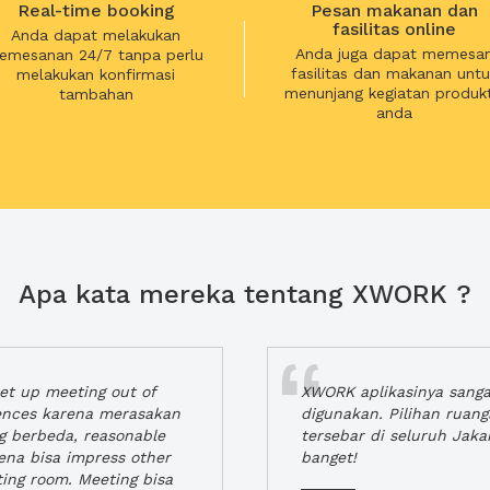
Real-time booking
Pesan makanan dan
fasilitas online
Anda dapat melakukan
Anda juga dapat memesa
emesanan 24/7 tanpa perlu
fasilitas dan makanan untu
melakukan konfirmasi
menunjang kegiatan produkt
tambahan
anda
Apa kata mereka tentang XWORK ?
t up meeting out of
XWORK aplikasinya sang
iences karena merasakan
digunakan. Pilihan ruan
ng berbeda, reasonable
tersebar di seluruh Jaka
rena bisa impress other
banget!
ting room. Meeting bisa