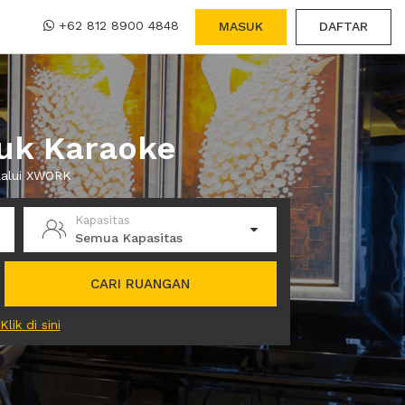
+62 812 8900 4848
MASUK
DAFTAR
tuk Karaoke
elalui XWORK
Kapasitas
Semua Kapasitas
CARI RUANGAN
Klik di sini