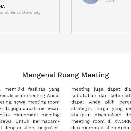
Asia
NA
ns at Binus University
Mengenal Ruang Meeting
memiliki fasilitas yang
an tempat duduk sesuai
kesuksesan meeting Anda,
n. Ribuan ruang meeting
eting, sewa meeting room
k interior, lokasi yang
u Anda juga dapat memesan
an budget meeting Anda,
untuk menemani meeting
tuhan klien Anda. Sewa
 sewa untuk bermacam-
permudah meeting Anda
 dengan klien, negosiasi,
dan membuat klien Anda 