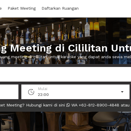
e
Paket Meeting
Daftarkan Ruangan
 Meeting di Cililitan Un
ruang meeting di cililitan untuk karaoke yang dapat anda sewa m
Mulai
22:00
et Meeting? Hubungi kami di sini
WA +62-812-8900-4848 atau