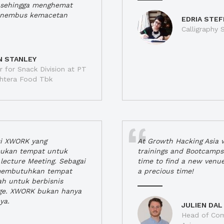
a, sehingga menghemat
enembus kemacetan
EDRIA STEF
Calligraphy S
N STANLEY
 for Snack Division at PT
jahtera Food Tbk
si XWORK yang
At Growth Hacking Asia w
ukan tempat untuk
trainings and Bootcamps
lecture Meeting. Sebagai
time to find a new venu
 membutuhkan tempat
a precious time!
h untuk berbisnis
ge. XWORK bukan hanya
ya.
JULIEN DAL
Head of Com