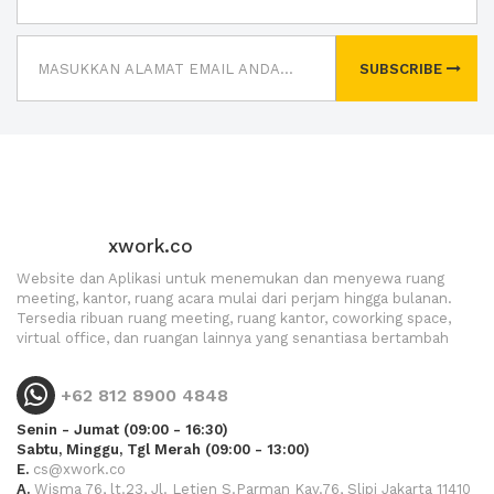
SUBSCRIBE
xwork.co
Website dan Aplikasi untuk menemukan dan menyewa ruang
meeting, kantor, ruang acara mulai dari perjam hingga bulanan.
Tersedia ribuan ruang meeting, ruang kantor, coworking space,
virtual office, dan ruangan lainnya yang senantiasa bertambah
+62 812 8900 4848
Senin - Jumat (09:00 - 16:30)
Sabtu, Minggu, Tgl Merah (09:00 - 13:00)
E.
cs@xwork.co
A.
Wisma 76, lt.23, Jl. Letjen S.Parman Kav.76, Slipi Jakarta 11410