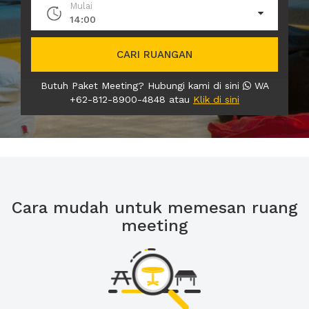
Mulai
14:00
CARI RUANGAN
Butuh Paket Meeting? Hubungi kami di sini
WA
+62-812-8900-4848 atau
Klik di sini
Cara mudah untuk memesan ruang
meeting