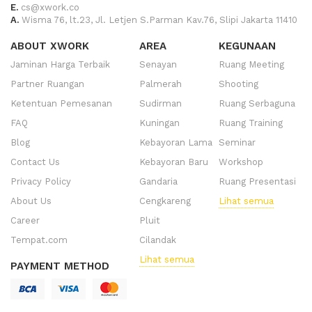
E.
cs@xwork.co
A.
Wisma 76, lt.23, Jl. Letjen S.Parman Kav.76, Slipi Jakarta 11410
ABOUT XWORK
AREA
KEGUNAAN
Jaminan Harga Terbaik
Senayan
Ruang Meeting
Partner Ruangan
Palmerah
Shooting
Ketentuan Pemesanan
Sudirman
Ruang Serbaguna
FAQ
Kuningan
Ruang Training
Blog
Kebayoran Lama
Seminar
Contact Us
Kebayoran Baru
Workshop
Privacy Policy
Gandaria
Ruang Presentasi
About Us
Cengkareng
Lihat semua
Career
Pluit
Tempat.com
Cilandak
Lihat semua
PAYMENT METHOD