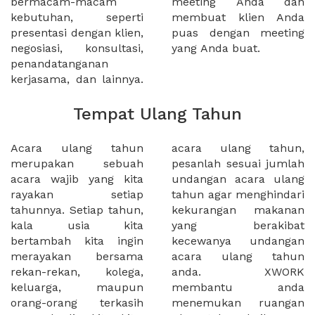
bermacam-macam
meeting Anda dan
kebutuhan, seperti
membuat klien Anda
presentasi dengan klien,
puas dengan meeting
negosiasi, konsultasi,
yang Anda buat.
penandatanganan
kerjasama, dan lainnya.
Tempat Ulang Tahun
Acara ulang tahun
acara ulang tahun,
merupakan sebuah
pesanlah sesuai jumlah
acara wajib yang kita
undangan acara ulang
rayakan setiap
tahun agar menghindari
tahunnya. Setiap tahun,
kekurangan makanan
kala usia kita
yang berakibat
bertambah kita ingin
kecewanya undangan
merayakan bersama
acara ulang tahun
rekan-rekan, kolega,
anda. XWORK
keluarga, maupun
membantu anda
orang-orang terkasih
menemukan ruangan