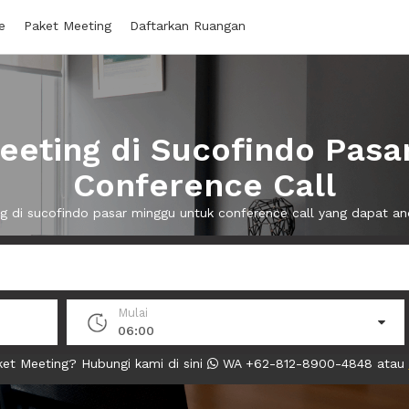
e
Paket Meeting
Daftarkan Ruangan
eting di Sucofindo Pasa
Conference Call
ng di sucofindo pasar minggu untuk conference call yang dapat 
Mulai
06:00
et Meeting? Hubungi kami di sini
WA +62-812-8900-4848 atau