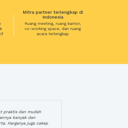
Mitra partner terlengkap di
Indonesia
n
Ruang meeting, ruang kantor,
k
co-working space, dan ruang
if
acara terlengkap
at praktis dan mudah
gannya banyak dan
rta. Harganya juga cakep