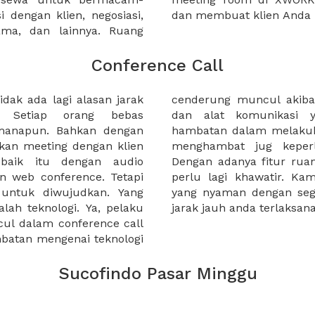
 dengan klien, negosiasi,
dan membuat klien Anda 
sama, dan lainnya. Ruang
Conference Call
idak ada lagi alasan jarak
yakni kurangnya bandwith
. Setiap orang bebas
 berkualitas. Jika ada
imanapun. Bahkan dengan
 call hal ini tentu akan
ukan meeting dengan klien
Keperluan bisnis anda.
 baik itu dengan audio
nference call, kita tidak
n web conference. Tetapi
mberikan pilihan ruangan
t untuk diwujudkan. Yang
s yang menunjang meeting
alah teknologi. Ya, pelaku
jarak jauh anda terlaksan
ncul dalam conference call
mbatan mengenai teknologi
Sucofindo Pasar Minggu