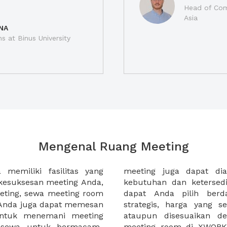
Head of Com
Asia
NA
ns at Binus University
Mengenal Ruang Meeting
memiliki fasilitas yang
an tempat duduk sesuai
kesuksesan meeting Anda,
n. Ribuan ruang meeting
eting, sewa meeting room
k interior, lokasi yang
u Anda juga dapat memesan
an budget meeting Anda,
untuk menemani meeting
tuhan klien Anda. Sewa
 sewa untuk bermacam-
permudah meeting Anda