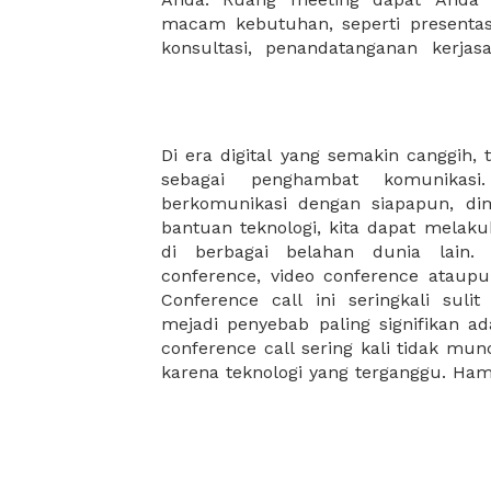
macam kebutuhan, seperti presentasi
konsultasi, penandatanganan kerja
Di era digital yang semakin canggih, t
cenderung muncul akibat dua hal, 
sebagai penghambat komunikasi
dan alat komunikasi yang kurang
berkomunikasi dengan siapapun, d
hambatan dalam melakukan conference
bantuan teknologi, kita dapat melak
menghambat jug keperluan anda. 
di berbagai belahan dunia lain.
Dengan adanya fitur ruangan untuk co
conference, video conference ataupu
perlu lagi khawatir. Kami akan me
Conference call ini seringkali suli
yang nyaman dengan segala fasilita
mejadi penyebab paling signifikan ad
conference call sering kali tidak mu
karena teknologi yang terganggu. Ha