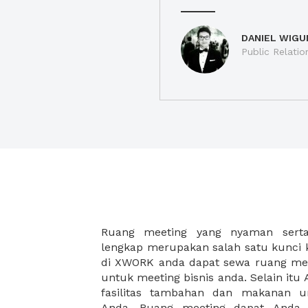
DANIEL WIGU
Public Relatio
Ruang meeting yang nyaman serta 
meeting juga dapat diatur susun
lengkap merupakan salah satu kunci 
kebutuhan dan ketersediaan ruanga
di XWORK anda dapat sewa ruang me
dapat Anda pilih berdasarkan cora
untuk meeting bisnis anda. Selain it
strategis, harga yang sesuai deng
fasilitas tambahan dan makanan 
ataupun disesuaikan dengan kebu
Anda. Ruang meeting dapat Anda
meeting room di XWORK akan mem