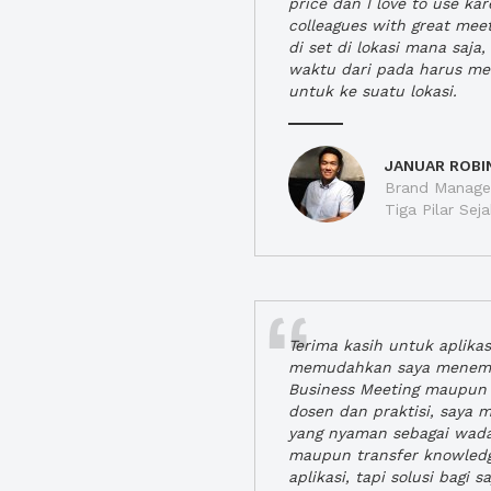
price dan I love to use ka
colleagues with great mee
di set di lokasi mana saj
waktu dari pada harus m
untuk ke suatu lokasi.
JANUAR ROBI
Brand Manager
Tiga Pilar Se
Terima kasih untuk aplika
memudahkan saya menem
Business Meeting maupun 
dosen dan praktisi, saya
yang nyaman sebagai wada
maupun transfer knowled
aplikasi, tapi solusi bagi sa