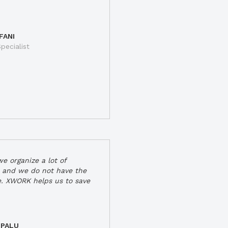
FANI
pecialist
e organize a lot of
 and we do not have the
e. XWORK helps us to save
 PALU