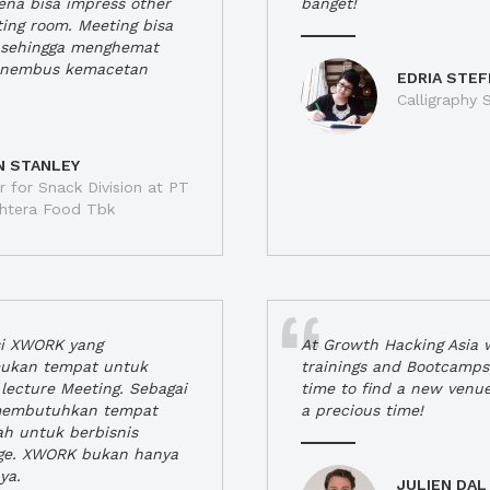
rena bisa impress other
banget!
ting room. Meeting bisa
a, sehingga menghemat
enembus kemacetan
EDRIA STEF
Calligraphy S
N STANLEY
 for Snack Division at PT
jahtera Food Tbk
si XWORK yang
At Growth Hacking Asia w
ukan tempat untuk
trainings and Bootcamps
lecture Meeting. Sebagai
time to find a new venu
 membutuhkan tempat
a precious time!
h untuk berbisnis
ge. XWORK bukan hanya
ya.
JULIEN DAL