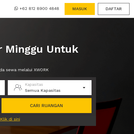
+62 812 8900 4848
MASUK
DAFTAR
r Minggu Untuk
anda sewa melalui XWORK
Kapasitas
Semua Kapasitas
CARI RUANGAN
Klik di sini