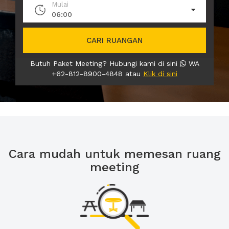
Mulai
06:00
CARI RUANGAN
Butuh Paket Meeting? Hubungi kami di sini
WA
+62-812-8900-4848 atau
Klik di sini
Cara mudah untuk memesan ruang
meeting