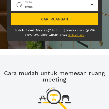
Mulai
12:00
CARI RUANGAN
Butuh Paket Meeting? Hubungi kami di sini
WA
+62-812-8900-4848 atau
Klik di sini
Cara mudah untuk memesan ruang
meeting