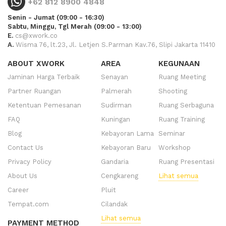
+62 812 8900 4848
Senin - Jumat (09:00 - 16:30)
Sabtu, Minggu, Tgl Merah (09:00 - 13:00)
E.
cs@xwork.co
A.
Wisma 76, lt.23, Jl. Letjen S.Parman Kav.76, Slipi Jakarta 11410
ABOUT XWORK
AREA
KEGUNAAN
Jaminan Harga Terbaik
Senayan
Ruang Meeting
Partner Ruangan
Palmerah
Shooting
Ketentuan Pemesanan
Sudirman
Ruang Serbaguna
FAQ
Kuningan
Ruang Training
Blog
Kebayoran Lama
Seminar
Contact Us
Kebayoran Baru
Workshop
Privacy Policy
Gandaria
Ruang Presentasi
About Us
Cengkareng
Lihat semua
Career
Pluit
Tempat.com
Cilandak
Lihat semua
PAYMENT METHOD