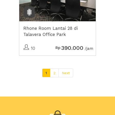
Rhone Room Lantai 28 di
Talavera Office Park
390.000
Rp
10
/jam
1
2
Next