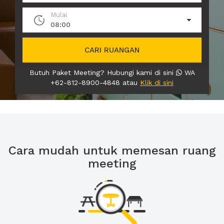
Mulai
08:00
CARI RUANGAN
Butuh Paket Meeting? Hubungi kami di sini
WA
+62-812-8900-4848 atau
Klik di sini
Cara mudah untuk memesan ruang
meeting