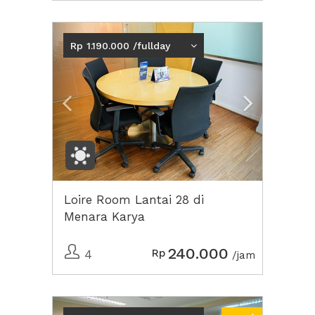
Previous
Next2
Rp 1.190.000 /fullday
Loire Room Lantai 28 di
Menara Karya
240.000
Rp
4
/jam