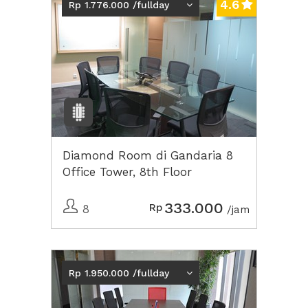
4.6
Rp 1.776.000 /fullday
Diamond Room di Gandaria 8
Office Tower, 8th Floor
333.000
Rp
8
/jam
Previous
Next2
Rp 1.950.000 /fullday