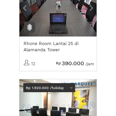
Rhone Room Lantai 25 di
Alamanda Tower
390.000
Rp
12
/jam
Previous
Next2
Rp 1.920.000 /fullday