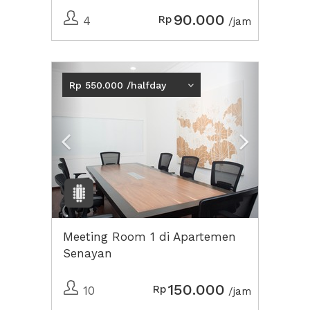
90.000
Rp
4
/jam
Previous
Next2
Rp 550.000 /halfday
Meeting Room 1 di Apartemen
Senayan
150.000
Rp
10
/jam