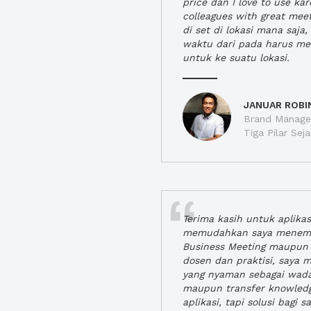
price dan I love to use ka
colleagues with great mee
di set di lokasi mana saj
waktu dari pada harus m
untuk ke suatu lokasi.
JANUAR ROBI
Brand Manager
Tiga Pilar Se
Terima kasih untuk aplika
memudahkan saya menem
Business Meeting maupun 
dosen dan praktisi, saya
yang nyaman sebagai wada
maupun transfer knowled
aplikasi, tapi solusi bagi sa