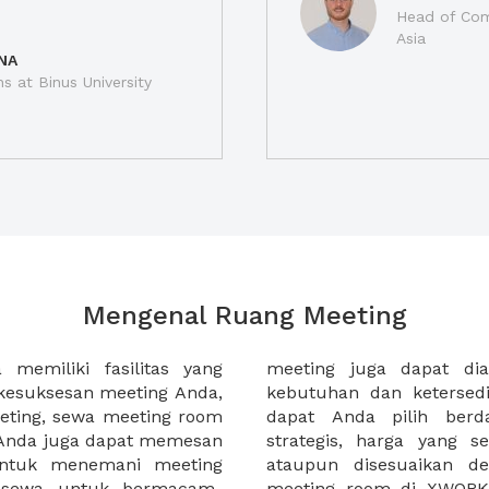
Head of Com
Asia
NA
ns at Binus University
Mengenal Ruang Meeting
memiliki fasilitas yang
an tempat duduk sesuai
kesuksesan meeting Anda,
n. Ribuan ruang meeting
eting, sewa meeting room
k interior, lokasi yang
u Anda juga dapat memesan
an budget meeting Anda,
untuk menemani meeting
tuhan klien Anda. Sewa
 sewa untuk bermacam-
permudah meeting Anda