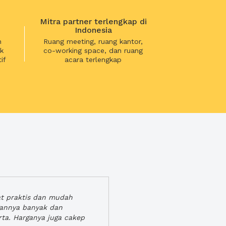
Mitra partner terlengkap di
Indonesia
n
Ruang meeting, ruang kantor,
k
co-working space, dan ruang
if
acara terlengkap
at praktis dan mudah
gannya banyak dan
rta. Harganya juga cakep