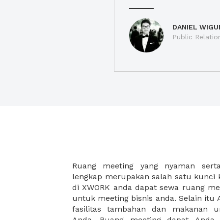
DANIEL WIGU
Public Relatio
Ruang meeting yang nyaman serta 
meeting juga dapat diatur susun
lengkap merupakan salah satu kunci 
kebutuhan dan ketersediaan ruanga
di XWORK anda dapat sewa ruang me
dapat Anda pilih berdasarkan cora
untuk meeting bisnis anda. Selain it
strategis, harga yang sesuai deng
fasilitas tambahan dan makanan 
ataupun disesuaikan dengan kebu
Anda. Ruang meeting dapat Anda
meeting room di XWORK akan mem