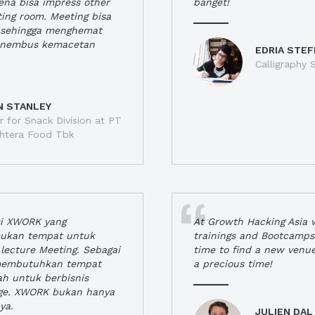
rena bisa impress other
banget!
ting room. Meeting bisa
a, sehingga menghemat
enembus kemacetan
EDRIA STEF
Calligraphy S
N STANLEY
 for Snack Division at PT
jahtera Food Tbk
si XWORK yang
At Growth Hacking Asia w
ukan tempat untuk
trainings and Bootcamps
lecture Meeting. Sebagai
time to find a new venu
 membutuhkan tempat
a precious time!
h untuk berbisnis
ge. XWORK bukan hanya
ya.
JULIEN DAL