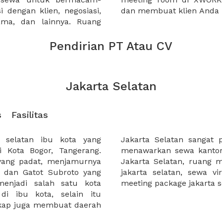
 dengan klien, negosiasi,
dan membuat klien Anda 
sama, dan lainnya. Ruang
Pendirian PT Atau CV
Jakarta Selatan
s
Fasilitas
h selatan ibu kota yang
 untuk usaha anda. XWORK
i Kota Bogor, Tangerang.
atan, coworking space di
yang padat, menjamurnya
rta selatan, meeting room
, dan Gatot Subroto yang
 jakarta selatan dan juga
menjadi salah satu kota
meeting package jakarta s
di ibu kota, selain itu
ngkap juga membuat daerah