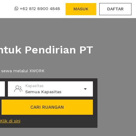
+62 812 8900 4848
MASUK
DAFTAR
ntuk Pendirian PT
da sewa melalui XWORK
Kapasitas
Semua Kapasitas
CARI RUANGAN
Klik di sini