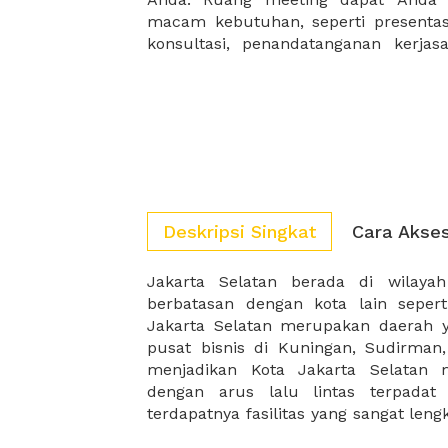
macam kebutuhan, seperti presentasi
konsultasi, penandatanganan kerja
Deskripsi Singkat
Cara Akse
Jakarta Selatan berada di wilaya
Jakarta Selatan sangat prestisius
berbatasan dengan kota lain sepert
menawarkan sewa kantor Jakarta Sel
Jakarta Selatan merupakan daerah 
Jakarta Selatan, ruang meeting jaka
pusat bisnis di Kuningan, Sudirman
jakarta selatan, sewa virtual office
menjadikan Kota Jakarta Selatan 
dengan arus lalu lintas terpadat 
terdapatnya fasilitas yang sangat le