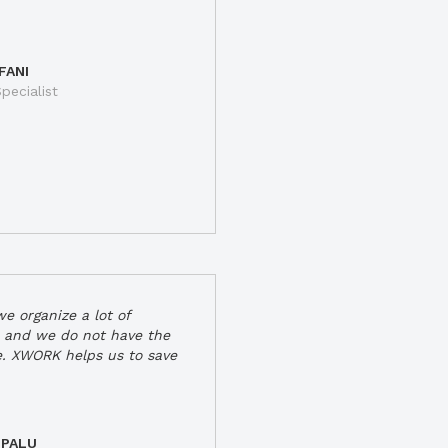
FANI
pecialist
e organize a lot of
 and we do not have the
e. XWORK helps us to save
 PALU