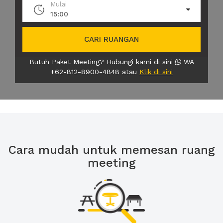
Mulai
15:00
CARI RUANGAN
Butuh Paket Meeting? Hubungi kami di sini
WA
+62-812-8900-4848 atau
Klik di sini
Cara mudah untuk memesan ruang
meeting