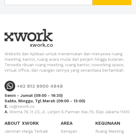
xwork.co
Website dan Aplikasi untuk menemukan dan menyewa ruang
meeting, kantor, ruang acara mulai dari perjam hingga bulanan.
Tersedia ribuan ruang meeting, ruang kantor, coworking space,
virtual office, dan ruangan lainnya yang senantiasa bertambah
+62 812 8900 4848
Senin - Jumat (09:00 - 16:30)
Sabtu, Minggu, Tgl Merah (09:00 - 13:00)
E.
cs@xwork.co
A.
Wisma 76, lt.23, Jl. Letjen S.Parman Kav.76, Slipi Jakarta 11410
ABOUT XWORK
AREA
KEGUNAAN
Jaminan Harga Terbaik
Senayan
Ruang Meeting