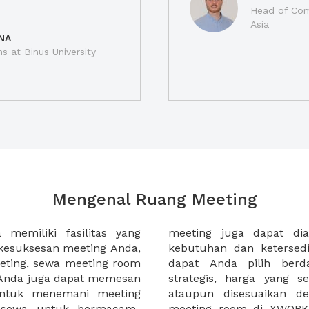
Head of Com
Asia
NA
ns at Binus University
Mengenal Ruang Meeting
memiliki fasilitas yang
an tempat duduk sesuai
kesuksesan meeting Anda,
n. Ribuan ruang meeting
eting, sewa meeting room
k interior, lokasi yang
u Anda juga dapat memesan
an budget meeting Anda,
untuk menemani meeting
tuhan klien Anda. Sewa
 sewa untuk bermacam-
permudah meeting Anda