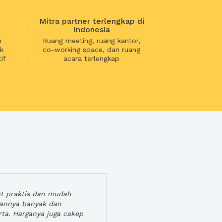
Mitra partner terlengkap di
Indonesia
n
Ruang meeting, ruang kantor,
k
co-working space, dan ruang
if
acara terlengkap
at praktis dan mudah
gannya banyak dan
rta. Harganya juga cakep