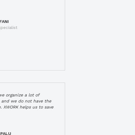
FANI
pecialist
e organize a lot of
 and we do not have the
e. XWORK helps us to save
 PALU