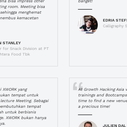
rena bisa impress other
banget!
ting room. Meeting bisa
a, sehingga menghemat
enembus kemacetan
EDRIA STEF
Calligraphy S
N STANLEY
 for Snack Division at PT
jahtera Food Tbk
si XWORK yang
At Growth Hacking Asia w
ukan tempat untuk
trainings and Bootcamps
lecture Meeting. Sebagai
time to find a new venu
 membutuhkan tempat
a precious time!
h untuk berbisnis
ge. XWORK bukan hanya
ya.
JULIEN DAL