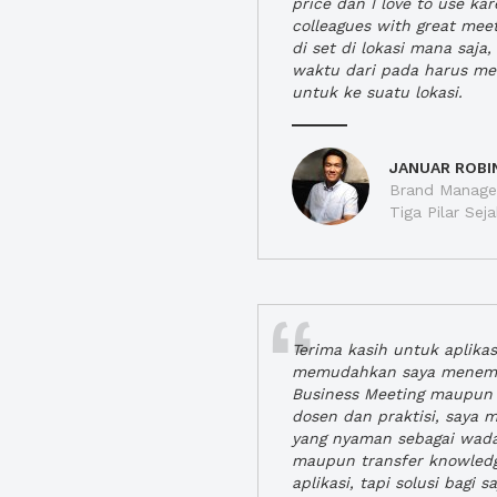
price dan I love to use ka
colleagues with great mee
di set di lokasi mana saj
waktu dari pada harus m
untuk ke suatu lokasi.
JANUAR ROBI
Brand Manager
Tiga Pilar Se
Terima kasih untuk aplika
memudahkan saya menem
Business Meeting maupun 
dosen dan praktisi, saya
yang nyaman sebagai wada
maupun transfer knowled
aplikasi, tapi solusi bagi sa