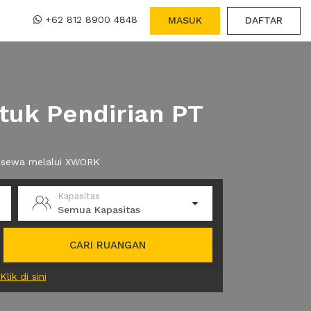
+62 812 8900 4848
MASUK
DAFTAR
tuk Pendirian PT
da sewa melalui XWORK
Kapasitas
Semua Kapasitas
CARI RUANGAN
Klik di sini