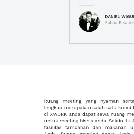
DANIEL WIGU
Public Relatio
Ruang meeting yang nyaman serta 
meeting juga dapat diatur susun
lengkap merupakan salah satu kunci 
kebutuhan dan ketersediaan ruanga
di XWORK anda dapat sewa ruang me
dapat Anda pilih berdasarkan cora
untuk meeting bisnis anda. Selain it
strategis, harga yang sesuai deng
fasilitas tambahan dan makanan 
ataupun disesuaikan dengan kebu
Anda. Ruang meeting dapat Anda
meeting room di XWORK akan mem