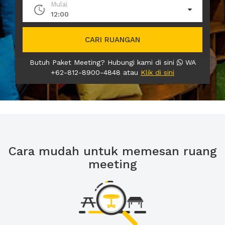
Mulai
12:00
CARI RUANGAN
Butuh Paket Meeting? Hubungi kami di sini
WA
+62-812-8900-4848 atau
Klik di sini
Cara mudah untuk memesan ruang
meeting