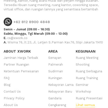
meeting, kantor, ruang acara mulai dari perjam hingga bulanan.
Tersedia ribuan ruang meeting, ruang kantor, coworking space,
virtual office, dan ruangan lainnya yang senantiasa bertambah
+62 812 8900 4848
Senin - Jumat (09:00 - 16:30)
Sabtu, Minggu, Tgl Merah (09:00 - 13:00)
E.
cs@xwork.co
A.
Wisma 76, lt.23, Jl. Letjen S.Parman Kav.76, Slipi Jakarta 11410
ABOUT XWORK
AREA
KEGUNAAN
Jaminan Harga Terbaik
Senayan
Ruang Meeting
Partner Ruangan
Palmerah
Shooting
Ketentuan Pemesanan
Sudirman
Ruang Serbaguna
FAQ
Kuningan
Ruang Training
Blog
Kebayoran Lama
Seminar
Contact Us
Kebayoran Baru
Workshop
Privacy Policy
Gandaria
Ruang Presentasi
About Us
Cengkareng
Lihat semua