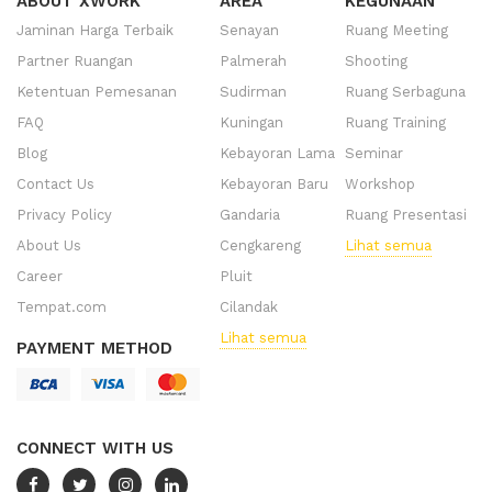
ABOUT XWORK
AREA
KEGUNAAN
Jaminan Harga Terbaik
Senayan
Ruang Meeting
Partner Ruangan
Palmerah
Shooting
Ketentuan Pemesanan
Sudirman
Ruang Serbaguna
FAQ
Kuningan
Ruang Training
Blog
Kebayoran Lama
Seminar
Contact Us
Kebayoran Baru
Workshop
Privacy Policy
Gandaria
Ruang Presentasi
About Us
Cengkareng
Lihat semua
Career
Pluit
Tempat.com
Cilandak
Lihat semua
PAYMENT METHOD
CONNECT WITH US