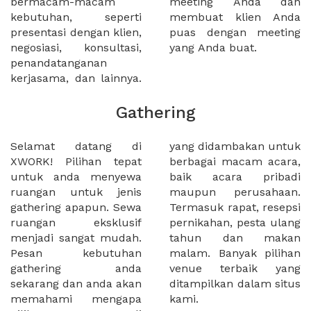
bermacam-macam
meeting Anda dan
kebutuhan, seperti
membuat klien Anda
presentasi dengan klien,
puas dengan meeting
negosiasi, konsultasi,
yang Anda buat.
penandatanganan
kerjasama, dan lainnya.
Gathering
Selamat datang di
yang didambakan untuk
XWORK! Pilihan tepat
berbagai macam acara,
untuk anda menyewa
baik acara pribadi
ruangan untuk jenis
maupun perusahaan.
gathering apapun. Sewa
Termasuk rapat, resepsi
ruangan eksklusif
pernikahan, pesta ulang
menjadi sangat mudah.
tahun dan makan
Pesan kebutuhan
malam. Banyak pilihan
gathering anda
venue terbaik yang
sekarang dan anda akan
ditampilkan dalam situs
memahami mengapa
kami.