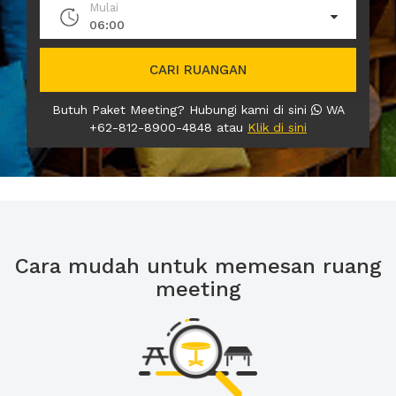
Mulai
06:00
CARI RUANGAN
Butuh Paket Meeting? Hubungi kami di sini
WA
+62-812-8900-4848 atau
Klik di sini
Cara mudah untuk memesan ruang
meeting