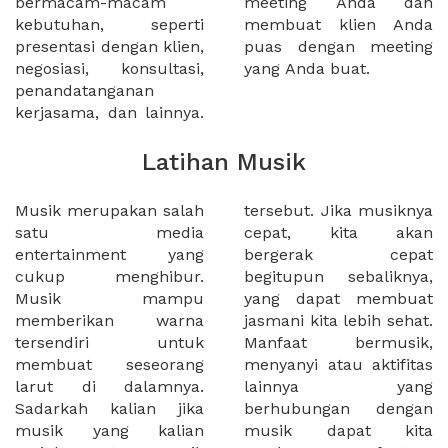
bermacam-macam
meeting Anda dan
kebutuhan, seperti
membuat klien Anda
presentasi dengan klien,
puas dengan meeting
negosiasi, konsultasi,
yang Anda buat.
penandatanganan
kerjasama, dan lainnya.
Latihan Musik
Musik merupakan salah
tersebut. Jika musiknya
satu media
cepat, kita akan
entertainment yang
bergerak cepat
cukup menghibur.
begitupun sebaliknya,
Musik mampu
yang dapat membuat
memberikan warna
jasmani kita lebih sehat.
tersendiri untuk
Manfaat bermusik,
membuat seseorang
menyanyi atau aktifitas
larut di dalamnya.
lainnya yang
Sadarkah kalian jika
berhubungan dengan
musik yang kalian
musik dapat kita