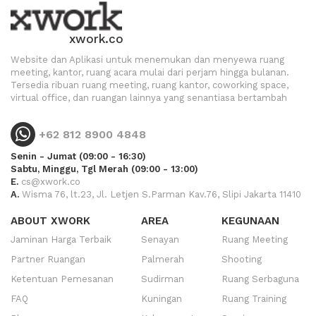
xwork.co
Website dan Aplikasi untuk menemukan dan menyewa ruang
meeting, kantor, ruang acara mulai dari perjam hingga bulanan.
Tersedia ribuan ruang meeting, ruang kantor, coworking space,
virtual office, dan ruangan lainnya yang senantiasa bertambah
+62 812 8900 4848
Senin - Jumat (09:00 - 16:30)
Sabtu, Minggu, Tgl Merah (09:00 - 13:00)
E.
cs@xwork.co
A.
Wisma 76, lt.23, Jl. Letjen S.Parman Kav.76, Slipi Jakarta 11410
ABOUT XWORK
AREA
KEGUNAAN
Jaminan Harga Terbaik
Senayan
Ruang Meeting
Partner Ruangan
Palmerah
Shooting
Ketentuan Pemesanan
Sudirman
Ruang Serbaguna
FAQ
Kuningan
Ruang Training