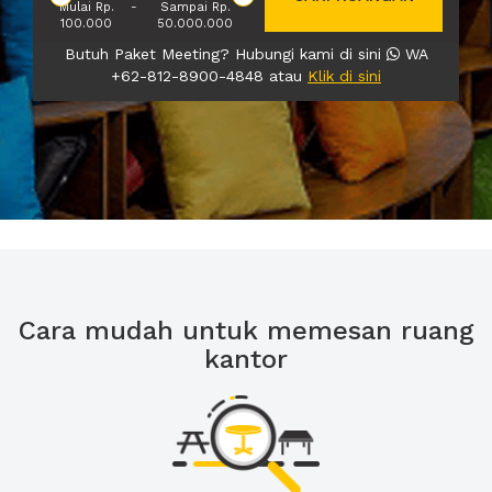
Mulai Rp.
-
Sampai Rp.
100.000
50.000.000
Butuh Paket Meeting? Hubungi kami di sini
WA
+62-812-8900-4848 atau
Klik di sini
Cara mudah untuk memesan ruang
kantor