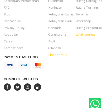
Ketentuan Pemesanan
Sudirman
Ruang Serbaguna
FAQ
Kuningan
Ruang Training
Blog
Kebayoran Lama
Seminar
Contact Us
Kebayoran Baru
Workshop
Privacy Policy
Gandaria
Ruang Presentasi
About Us
Cengkareng
Lihat semua
Career
Pluit
Tempat.com
Cilandak
Lihat semua
PAYMENT METHOD
CONNECT WITH US