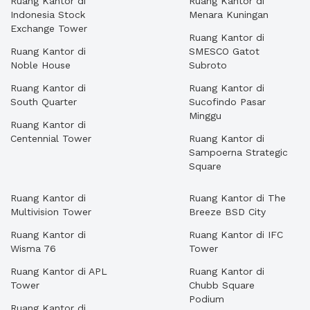
Ruang Kantor di
Ruang Kantor di
Indonesia Stock
Menara Kuningan
Exchange Tower
Ruang Kantor di
Ruang Kantor di
SMESCO Gatot
Noble House
Subroto
Ruang Kantor di
Ruang Kantor di
South Quarter
Sucofindo Pasar
Minggu
Ruang Kantor di
Centennial Tower
Ruang Kantor di
Sampoerna Strategic
Square
Ruang Kantor di
Ruang Kantor di The
Multivision Tower
Breeze BSD City
Ruang Kantor di
Ruang Kantor di IFC
Wisma 76
Tower
Ruang Kantor di APL
Ruang Kantor di
Tower
Chubb Square
Podium
Ruang Kantor di