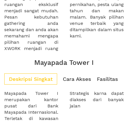
ruangan eksklusif
pernikahan, pesta ulang
menjadi sangat mudah.
tahun dan makan
Pesan kebutuhan
malam. Banyak pilihan
gathering anda
venue terbaik yang
sekarang dan anda akan
ditampilkan dalam situs
memahami mengapa
kami.
pilihan ruangan di
XWORK menjadi ruang
Mayapada Tower I
Deskripsi Singkat
Cara Akses
Fasilitas
Mayapada Tower I
Strategis karna dapat
merupakan kantor
diakses dari banyak
pusat dari Bank
jalan
Mayapada Internasional.
Terletak di kawasan