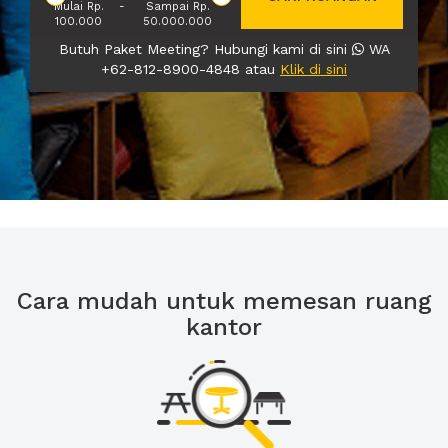
Mulai Rp.
-
Sampai Rp.
100.000
50.000.000
Butuh Paket Meeting? Hubungi kami di sini
WA
+62-812-8900-4848 atau
Klik di sini
Cara mudah untuk memesan ruang
kantor