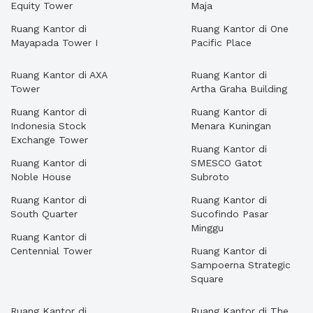
Equity Tower
Maja
Ruang Kantor di
Ruang Kantor di One
Mayapada Tower I
Pacific Place
Ruang Kantor di AXA
Ruang Kantor di
Tower
Artha Graha Building
Ruang Kantor di
Ruang Kantor di
Indonesia Stock
Menara Kuningan
Exchange Tower
Ruang Kantor di
Ruang Kantor di
SMESCO Gatot
Noble House
Subroto
Ruang Kantor di
Ruang Kantor di
South Quarter
Sucofindo Pasar
Minggu
Ruang Kantor di
Centennial Tower
Ruang Kantor di
Sampoerna Strategic
Square
Ruang Kantor di
Ruang Kantor di The