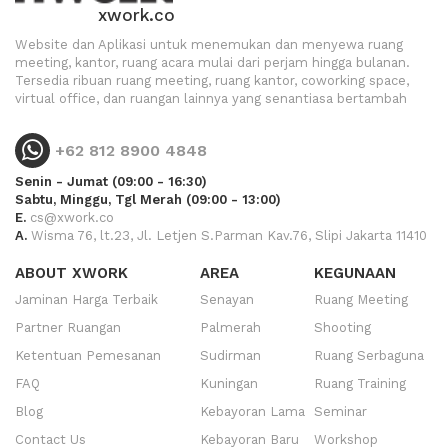
xwork.co
Website dan Aplikasi untuk menemukan dan menyewa ruang
meeting, kantor, ruang acara mulai dari perjam hingga bulanan.
Tersedia ribuan ruang meeting, ruang kantor, coworking space,
virtual office, dan ruangan lainnya yang senantiasa bertambah
+62 812 8900 4848
Senin - Jumat (09:00 - 16:30)
Sabtu, Minggu, Tgl Merah (09:00 - 13:00)
E.
cs@xwork.co
A.
Wisma 76, lt.23, Jl. Letjen S.Parman Kav.76, Slipi Jakarta 11410
ABOUT XWORK
AREA
KEGUNAAN
Jaminan Harga Terbaik
Senayan
Ruang Meeting
Partner Ruangan
Palmerah
Shooting
Ketentuan Pemesanan
Sudirman
Ruang Serbaguna
FAQ
Kuningan
Ruang Training
Blog
Kebayoran Lama
Seminar
Contact Us
Kebayoran Baru
Workshop