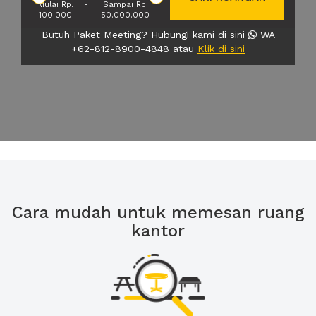
Mulai Rp.
-
Sampai Rp.
100.000
50.000.000
Butuh Paket Meeting? Hubungi kami di sini
WA
+62-812-8900-4848 atau
Klik di sini
Cara mudah untuk memesan ruang
kantor