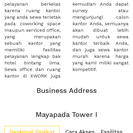
pelayanan berkelas
kemudian Anda dapat
karena ruang kantor
survey atau
yang anda sewa terletak
mengunjungi calon
pada coworking space
kantor Anda, semuanya
maupun serviced office,
akan dibuat lebih
yang merupakan
mudah untuk sewa
sebuah kantor yang
kantor terbaik Anda,
memiliki fasilitas
dan juga sewa kantor
pelayanan lengkap bak
murah karena harga
hotel bintang lima.
yang kami miliki sangat
Sewa office dan ruang
kompetitif.
kantor di XWORK juga
Business Address
Mayapada Tower I
Deskripsi Singkat
Cara Akses
Fasilitas