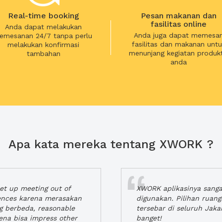
Real-time booking
Pesan makanan dan
fasilitas online
Anda dapat melakukan
Anda juga dapat memesa
emesanan 24/7 tanpa perlu
fasilitas dan makanan untu
melakukan konfirmasi
menunjang kegiatan produkt
tambahan
anda
Apa kata mereka tentang XWORK ?
t up meeting out of
XWORK aplikasinya sang
iences karena merasakan
digunakan. Pilihan ruan
ng berbeda, reasonable
tersebar di seluruh Jaka
rena bisa impress other
banget!