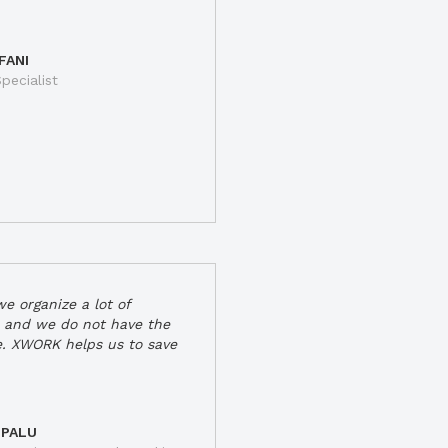
FANI
pecialist
e organize a lot of
 and we do not have the
e. XWORK helps us to save
 PALU