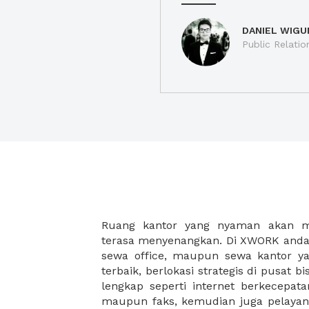
DANIEL WIGU
Public Relatio
Ruang kantor yang nyaman akan 
legalitas usaha baru Anda, seperti sur
terasa menyenangkan. Di XWORK anda 
Perusahaan, Surat Izin Usaha Per
sewa office, maupun sewa kantor yan
pendirian PT maupun akte pendiri
terbaik, berlokasi strategis di pusat bis
Sewa ruang kantor XWORK juga m
lengkap seperti internet berkecepata
kantor Anda, karena anda dapat memi
maupun faks, kemudian juga pelayan
sewa, kemudian Anda dapat survey