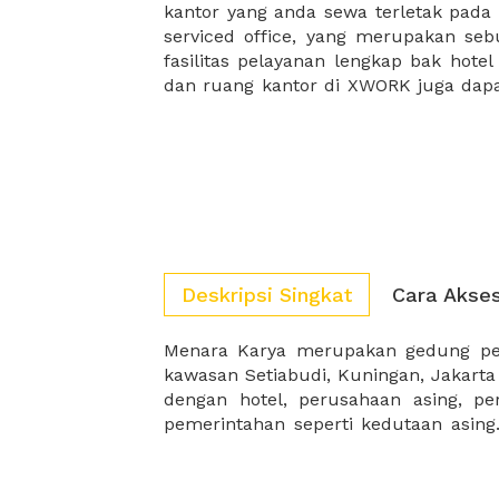
kantor yang anda sewa terletak pad
kantor Anda, semuanya akan dibuat
serviced office, yang merupakan seb
kantor terbaik Anda, dan juga sewa 
fasilitas pelayanan lengkap bak hotel
dan ruang kantor di XWORK juga da
Deskripsi Singkat
Cara Akse
Menara Karya merupakan gedung per
membuat menara Karya menjadi ged
kawasan Setiabudi, Kuningan, Jakarta
dengan hotel, perusahaan asing, p
pemerintahan seperti kedutaan asing.