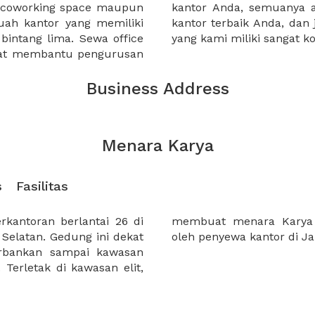
a coworking space maupun
 lebih mudah untuk sewa
uah kantor yang memiliki
kantor murah karena harga
 bintang lima. Sewa office
yang kami miliki sangat ko
pat membantu pengurusan
Business Address
Menara Karya
s
Fasilitas
kantoran berlantai 26 di
ung yang banyak dicari
 Selatan. Gedung ini dekat
oleh penyewa kantor di Jak
erbankan sampai kawasan
 Terletak di kawasan elit,