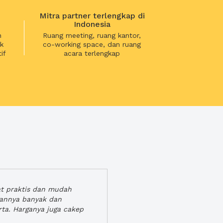
Mitra partner terlengkap di
Indonesia
n
Ruang meeting, ruang kantor,
k
co-working space, dan ruang
if
acara terlengkap
at praktis dan mudah
gannya banyak dan
rta. Harganya juga cakep