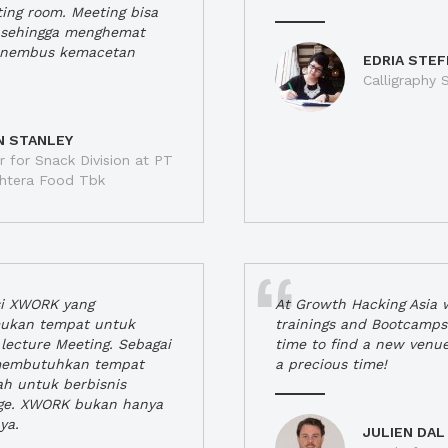
ting room. Meeting bisa
a, sehingga menghemat
enembus kemacetan
EDRIA STEF
Calligraphy S
N STANLEY
 for Snack Division at PT
jahtera Food Tbk
si XWORK yang
At Growth Hacking Asia w
ukan tempat untuk
trainings and Bootcamps
lecture Meeting. Sebagai
time to find a new venu
 membutuhkan tempat
a precious time!
h untuk berbisnis
ge. XWORK bukan hanya
ya.
JULIEN DAL