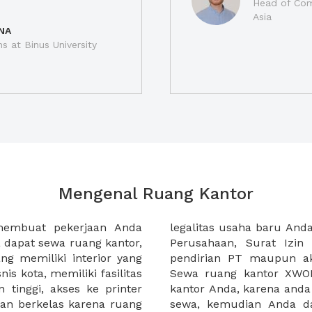
Head of Com
Asia
NA
ns at Binus University
Mengenal Ruang Kantor
membuat pekerjaan Anda
at domisili, Tanda Domisili
dapat sewa ruang kantor,
dagangan, dan atau akte
g memiliki interior yang
an CV untuk usaha Anda.
nis kota, memiliki fasilitas
empermudah proses sewa
n tinggi, akses ke printer
lih kantor yang akan anda
an berkelas karena ruang
 atau mengunjungi calon