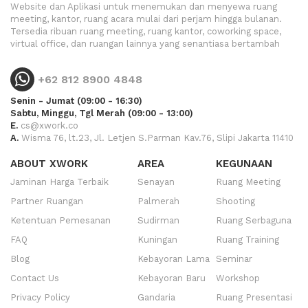
Website dan Aplikasi untuk menemukan dan menyewa ruang
meeting, kantor, ruang acara mulai dari perjam hingga bulanan.
Tersedia ribuan ruang meeting, ruang kantor, coworking space,
virtual office, dan ruangan lainnya yang senantiasa bertambah
+62 812 8900 4848
Senin - Jumat (09:00 - 16:30)
Sabtu, Minggu, Tgl Merah (09:00 - 13:00)
E.
cs@xwork.co
A.
Wisma 76, lt.23, Jl. Letjen S.Parman Kav.76, Slipi Jakarta 11410
ABOUT XWORK
AREA
KEGUNAAN
Jaminan Harga Terbaik
Senayan
Ruang Meeting
Partner Ruangan
Palmerah
Shooting
Ketentuan Pemesanan
Sudirman
Ruang Serbaguna
FAQ
Kuningan
Ruang Training
Blog
Kebayoran Lama
Seminar
Contact Us
Kebayoran Baru
Workshop
Privacy Policy
Gandaria
Ruang Presentasi