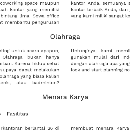
a coworking space maupun
 lebih mudah untuk sewa
uah kantor yang memiliki
kantor murah karena harga
 bintang lima. Sewa office
yang kami miliki sangat ko
pat membantu pengurusan
Olahraga
nting untuk acara apapun,
 pilian yang dapat anda
. Olahraga bukan hanya
n outdoor, menyesuaikan
urban. Karena hidup sehat
akukan. So, why not take a
a supaya dapat melakukan
look and start planning no
a olahraga yang biasa kalian
tenis, atau badminton?
Menara Karya
s
Fasilitas
kantoran berlantai 26 di
ung yang banyak dicari