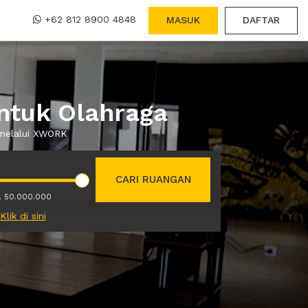
+62 812 8900 4848
MASUK
DAFTAR
ntuk Olahraga
 melalui XWORK
CARI RUANGAN
. 50.000.000
Klik di sini