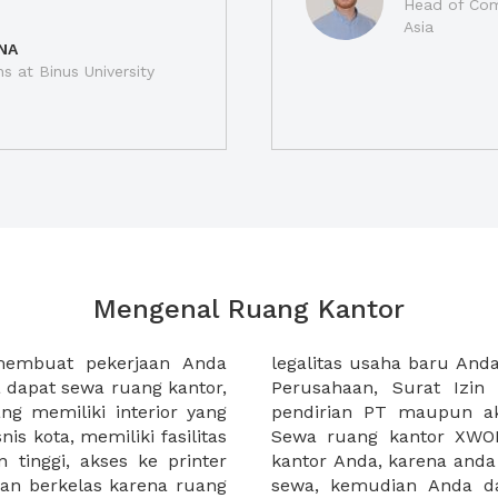
Head of Com
Asia
NA
ns at Binus University
Mengenal Ruang Kantor
membuat pekerjaan Anda
at domisili, Tanda Domisili
dapat sewa ruang kantor,
dagangan, dan atau akte
g memiliki interior yang
an CV untuk usaha Anda.
nis kota, memiliki fasilitas
empermudah proses sewa
n tinggi, akses ke printer
lih kantor yang akan anda
an berkelas karena ruang
 atau mengunjungi calon