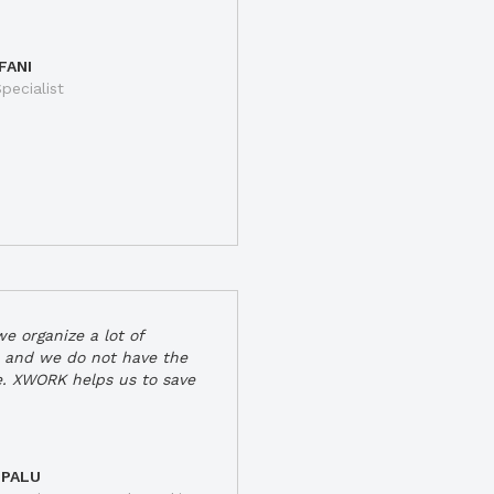
FANI
pecialist
e organize a lot of
 and we do not have the
e. XWORK helps us to save
 PALU