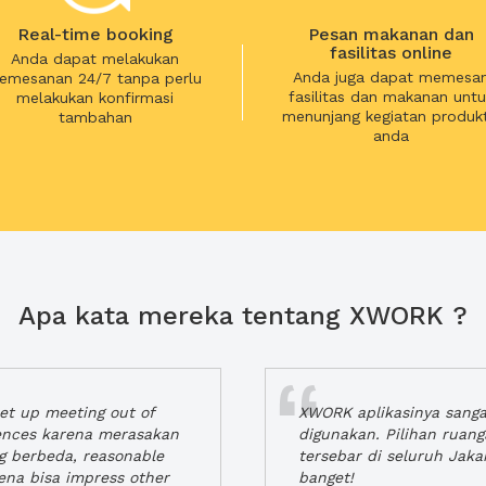
Real-time booking
Pesan makanan dan
fasilitas online
Anda dapat melakukan
Anda juga dapat memesa
emesanan 24/7 tanpa perlu
fasilitas dan makanan untu
melakukan konfirmasi
menunjang kegiatan produkt
tambahan
anda
Apa kata mereka tentang XWORK ?
t up meeting out of
XWORK aplikasinya sang
iences karena merasakan
digunakan. Pilihan ruan
ng berbeda, reasonable
tersebar di seluruh Jaka
rena bisa impress other
banget!