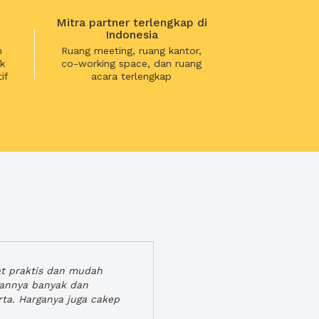
Mitra partner terlengkap di
Indonesia
n
Ruang meeting, ruang kantor,
k
co-working space, dan ruang
if
acara terlengkap
at praktis dan mudah
gannya banyak dan
rta. Harganya juga cakep