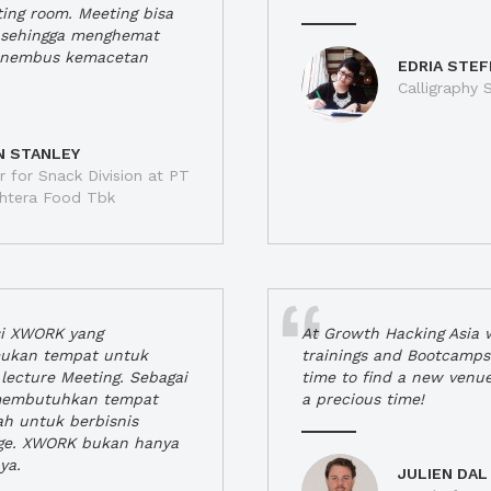
ting room. Meeting bisa
a, sehingga menghemat
enembus kemacetan
EDRIA STEF
Calligraphy S
N STANLEY
 for Snack Division at PT
jahtera Food Tbk
si XWORK yang
At Growth Hacking Asia w
ukan tempat untuk
trainings and Bootcamps
lecture Meeting. Sebagai
time to find a new venu
 membutuhkan tempat
a precious time!
h untuk berbisnis
ge. XWORK bukan hanya
ya.
JULIEN DAL