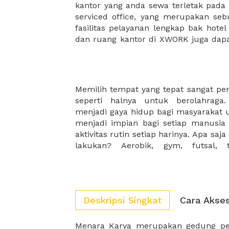
kantor yang anda sewa terletak pad
kantor Anda, semuanya akan dibuat
serviced office, yang merupakan seb
kantor terbaik Anda, dan juga sewa 
fasilitas pelayanan lengkap bak hotel
dan ruang kantor di XWORK juga da
Memilih tempat yang tepat sangat pe
Untungnya, kami memiliki variasi
seperti halnya untuk berolahraga
gunakan mulai dari indoor ataupu
menjadi gaya hidup bagi masyarakat 
dengan olahraga apa yang akan anda l
menjadi impian bagi setiap manusi
aktivitas rutin setiap harinya. Apa saj
lakukan? Aerobik, gym, futsal, 
Deskripsi Singkat
Cara Akse
Menara Karya merupakan gedung per
membuat menara Karya menjadi ged