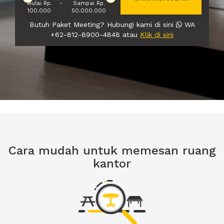
Mulai Rp.
-
Sampai Rp.
100.000
50.000.000
Butuh Paket Meeting? Hubungi kami di sini
WA
+62-812-8900-4848 atau
Klik di sini
Cara mudah untuk memesan ruang
kantor