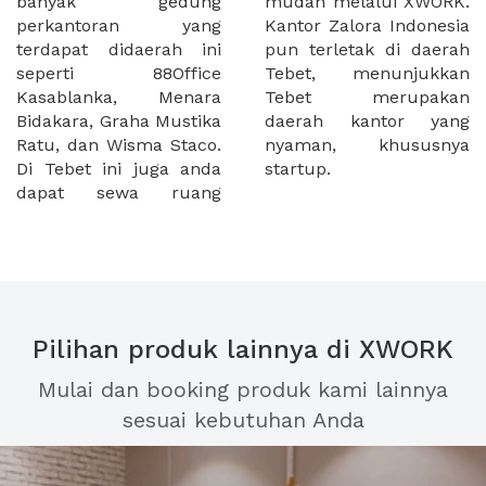
banyak gedung
mudah melalui XWORK.
perkantoran yang
Kantor Zalora Indonesia
terdapat didaerah ini
pun terletak di daerah
seperti 88Office
Tebet, menunjukkan
Kasablanka, Menara
Tebet merupakan
Bidakara, Graha Mustika
daerah kantor yang
Ratu, dan Wisma Staco.
nyaman, khususnya
Di Tebet ini juga anda
startup.
dapat sewa ruang
Pilihan produk lainnya di XWORK
Mulai dan booking produk kami lainnya
sesuai kebutuhan Anda