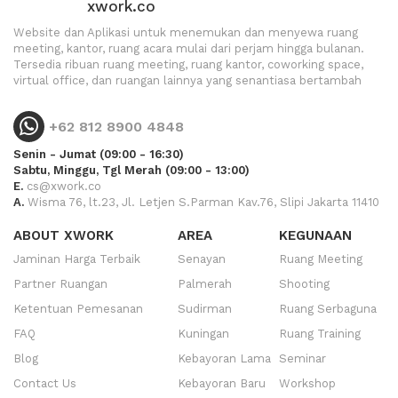
xwork.co
Website dan Aplikasi untuk menemukan dan menyewa ruang
meeting, kantor, ruang acara mulai dari perjam hingga bulanan.
Tersedia ribuan ruang meeting, ruang kantor, coworking space,
virtual office, dan ruangan lainnya yang senantiasa bertambah
+62 812 8900 4848
Senin - Jumat (09:00 - 16:30)
Sabtu, Minggu, Tgl Merah (09:00 - 13:00)
E.
cs@xwork.co
A.
Wisma 76, lt.23, Jl. Letjen S.Parman Kav.76, Slipi Jakarta 11410
ABOUT XWORK
AREA
KEGUNAAN
Jaminan Harga Terbaik
Senayan
Ruang Meeting
Partner Ruangan
Palmerah
Shooting
Ketentuan Pemesanan
Sudirman
Ruang Serbaguna
FAQ
Kuningan
Ruang Training
Blog
Kebayoran Lama
Seminar
Contact Us
Kebayoran Baru
Workshop