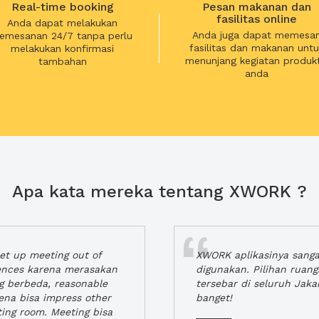
Real-time booking
Pesan makanan dan
fasilitas online
Anda dapat melakukan
Anda juga dapat memesa
emesanan 24/7 tanpa perlu
fasilitas dan makanan untu
melakukan konfirmasi
menunjang kegiatan produkt
tambahan
anda
Apa kata mereka tentang XWORK ?
t up meeting out of
XWORK aplikasinya sang
iences karena merasakan
digunakan. Pilihan ruan
ng berbeda, reasonable
tersebar di seluruh Jaka
rena bisa impress other
banget!
ting room. Meeting bisa