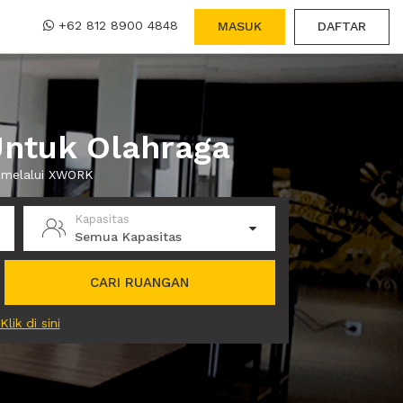
+62 812 8900 4848
MASUK
DAFTAR
Untuk Olahraga
a melalui XWORK
Kapasitas
Semua Kapasitas
CARI RUANGAN
Klik di sini