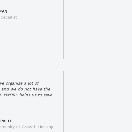
FANI
pecialist
e organize a lot of
 and we do not have the
e. XWORK helps us to save
 PALU
munity at Growth Hacking