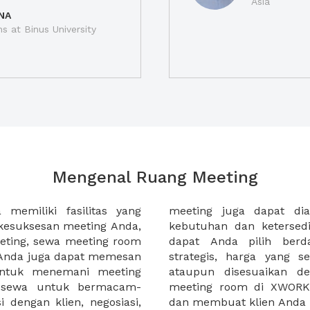
Asia
NA
ns at Binus University
Mengenal Ruang Meeting
memiliki fasilitas yang
an tempat duduk sesuai
kesuksesan meeting Anda,
n. Ribuan ruang meeting
eting, sewa meeting room
k interior, lokasi yang
u Anda juga dapat memesan
an budget meeting Anda,
untuk menemani meeting
tuhan klien Anda. Sewa
 sewa untuk bermacam-
permudah meeting Anda
 dengan klien, negosiasi,
dan membuat klien Anda 