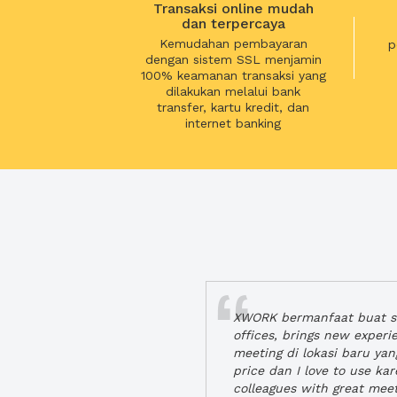
Transaksi online mudah
dan terpercaya
Kemudahan pembayaran
p
dengan sistem SSL menjamin
100% keamanan transaksi yang
dilakukan melalui bank
transfer, kartu kredit, dan
internet banking
XWORK bermanfaat buat se
offices, brings new exper
meeting di lokasi baru ya
price dan I love to use ka
colleagues with great mee