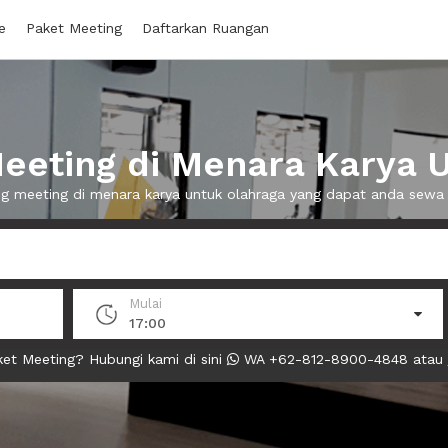
e
Paket Meeting
Daftarkan Ruangan
eting di Menara Karya 
ng meeting di menara karya untuk olahraga yang dapat anda sew
Mulai
17:00
et Meeting? Hubungi kami di sini
WA +62-812-8900-4848 atau