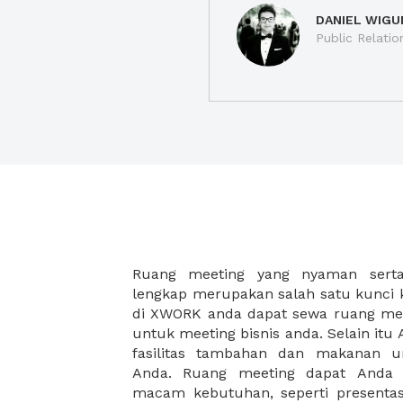
DANIEL WIGU
Public Relatio
Ruang meeting yang nyaman serta 
meeting juga dapat diatur susun
lengkap merupakan salah satu kunci 
kebutuhan dan ketersediaan ruanga
di XWORK anda dapat sewa ruang me
dapat Anda pilih berdasarkan cora
untuk meeting bisnis anda. Selain it
strategis, harga yang sesuai deng
fasilitas tambahan dan makanan 
ataupun disesuaikan dengan kebu
Anda. Ruang meeting dapat Anda
meeting room di XWORK akan mem
macam kebutuhan, seperti presentasi