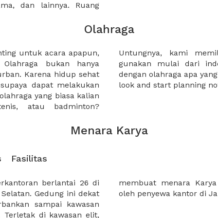
sama, dan lainnya. Ruang
Olahraga
nting untuk acara apapun,
 pilian yang dapat anda
. Olahraga bukan hanya
n outdoor, menyesuaikan
urban. Karena hidup sehat
akukan. So, why not take a
a supaya dapat melakukan
look and start planning no
a olahraga yang biasa kalian
tenis, atau badminton?
Menara Karya
s
Fasilitas
kantoran berlantai 26 di
ung yang banyak dicari
 Selatan. Gedung ini dekat
oleh penyewa kantor di Jak
erbankan sampai kawasan
 Terletak di kawasan elit,