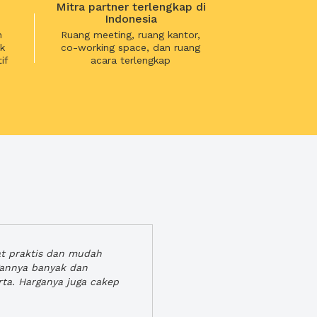
Mitra partner terlengkap di
Indonesia
n
Ruang meeting, ruang kantor,
k
co-working space, dan ruang
if
acara terlengkap
at praktis dan mudah
gannya banyak dan
rta. Harganya juga cakep