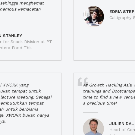
a, sehingga menghemat
enembus kemacetan
EDRIA STEF
Calligraphy S
N STANLEY
 for Snack Division at PT
jahtera Food Tbk
si XWORK yang
At Growth Hacking Asia w
ukan tempat untuk
trainings and Bootcamps
lecture Meeting. Sebagai
time to find a new venu
 membutuhkan tempat
a precious time!
h untuk berbisnis
ge. XWORK bukan hanya
ya.
JULIEN DAL
Head of Com