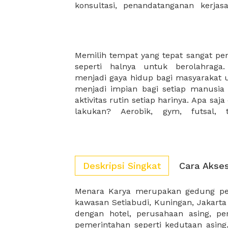
konsultasi, penandatanganan kerja
Memilih tempat yang tepat sangat pe
Untungnya, kami memiliki variasi
seperti halnya untuk berolahraga
gunakan mulai dari indoor ataupu
menjadi gaya hidup bagi masyarakat 
dengan olahraga apa yang akan anda l
menjadi impian bagi setiap manusi
aktivitas rutin setiap harinya. Apa saj
lakukan? Aerobik, gym, futsal, 
Deskripsi Singkat
Cara Akse
Menara Karya merupakan gedung per
membuat menara Karya menjadi ged
kawasan Setiabudi, Kuningan, Jakarta
dengan hotel, perusahaan asing, p
pemerintahan seperti kedutaan asing.