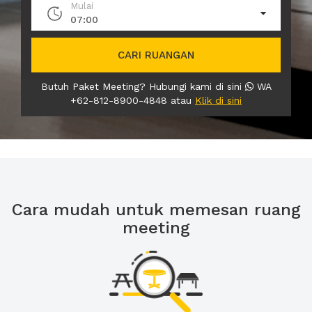
Mulai
07:00
CARI RUANGAN
Butuh Paket Meeting? Hubungi kami di sini
WA
+62-812-8900-4848 atau
Klik di sini
Cara mudah untuk memesan ruang
meeting