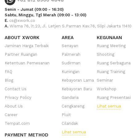
Senin - Jumat (09:00 - 16:30)
Sabtu, Minggu, Tgl Merah (09:00 - 13:00)
E.
cs@xwork.co
A.
Wisma 76, lt.23, Jl. Letjen S.Parman Kav.76, Slipi Jakarta 11410
ABOUT XWORK
AREA
KEGUNAAN
Jaminan Harga Terbaik
Senayan
Ruang Meeting
Partner Ruangan
Palmerah
Shooting
Ketentuan Pemesanan
Sudirman
Ruang Serbaguna
FAQ
Kuningan
Ruang Training
Blog
Kebayoran Lama
Seminar
Contact Us
Kebayoran Baru
Workshop
Privacy Policy
Gandaria
Ruang Presentasi
About Us
Cengkareng
Lihat semua
Career
Pluit
Tempat.com
Cilandak
Lihat semua
PAYMENT METHOD