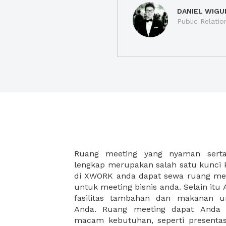
DANIEL WIGU
Public Relatio
Ruang meeting yang nyaman serta 
meeting juga dapat diatur susun
lengkap merupakan salah satu kunci 
kebutuhan dan ketersediaan ruanga
di XWORK anda dapat sewa ruang me
dapat Anda pilih berdasarkan cora
untuk meeting bisnis anda. Selain it
strategis, harga yang sesuai deng
fasilitas tambahan dan makanan 
ataupun disesuaikan dengan kebu
Anda. Ruang meeting dapat Anda
meeting room di XWORK akan mem
macam kebutuhan, seperti presentasi