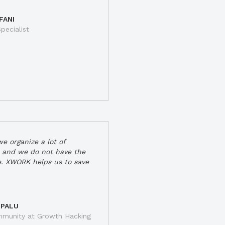
FANI
pecialist
e organize a lot of
 and we do not have the
e. XWORK helps us to save
 PALU
munity at Growth Hacking