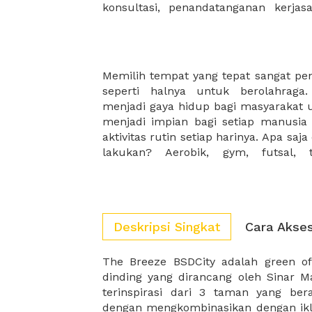
konsultasi, penandatanganan kerja
Memilih tempat yang tepat sangat pe
Untungnya, kami memiliki variasi
seperti halnya untuk berolahraga
gunakan mulai dari indoor ataupu
menjadi gaya hidup bagi masyarakat 
dengan olahraga apa yang akan anda l
menjadi impian bagi setiap manusi
aktivitas rutin setiap harinya. Apa saj
lakukan? Aerobik, gym, futsal, 
Deskripsi Singkat
Cara Akse
The Breeze BSDCity adalah green o
The Breeze BSD mendukung upaya 
dinding yang dirancang oleh Sinar 
sehingga tempat ini memberikan
terinspirasi dari 3 taman yang be
dengan mengkombinasikan dengan ikl