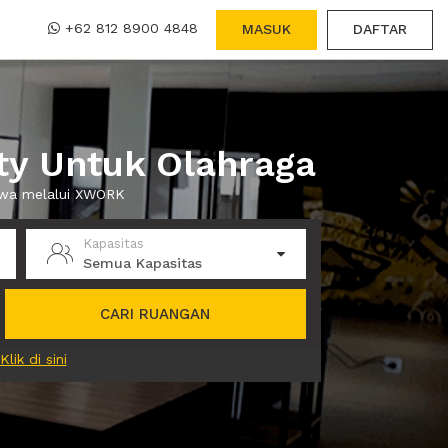
+62 812 8900 4848
MASUK
DAFTAR
ty Untuk Olahraga
sewa melalui XWORK
Kapasitas
Semua Kapasitas
CARI RUANGAN
Klik di sini