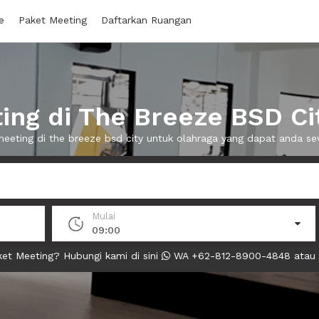
e
Paket Meeting
Daftarkan Ruangan
ng di The Breeze BSD Ci
meeting di the breeze bsd city untuk olahraga yang dapat anda 
Mulai
09:00
et Meeting? Hubungi kami di sini
WA +62-812-8900-4848 atau