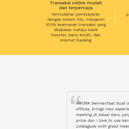
Transaksi online mudah
dan terpercaya
Kemudahan pembayaran
p
dengan sistem SSL menjamin
100% keamanan transaksi yang
dilakukan melalui bank
transfer, kartu kredit, dan
internet banking
XWORK bermanfaat buat se
offices, brings new exper
meeting di lokasi baru ya
price dan I love to use ka
colleagues with great mee