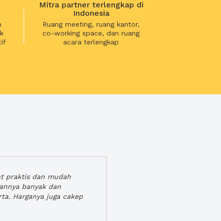
Mitra partner terlengkap di
Indonesia
n
Ruang meeting, ruang kantor,
k
co-working space, dan ruang
if
acara terlengkap
at praktis dan mudah
gannya banyak dan
rta. Harganya juga cakep