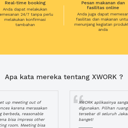
Real-time booking
Pesan makanan dan
fasilitas online
Anda dapat melakukan
Anda juga dapat memesa
emesanan 24/7 tanpa perlu
fasilitas dan makanan untu
melakukan konfirmasi
menunjang kegiatan produkt
tambahan
anda
Apa kata mereka tentang XWORK ?
t up meeting out of
XWORK aplikasinya sang
iences karena merasakan
digunakan. Pilihan ruan
ng berbeda, reasonable
tersebar di seluruh Jaka
rena bisa impress other
banget!
ting room. Meeting bisa