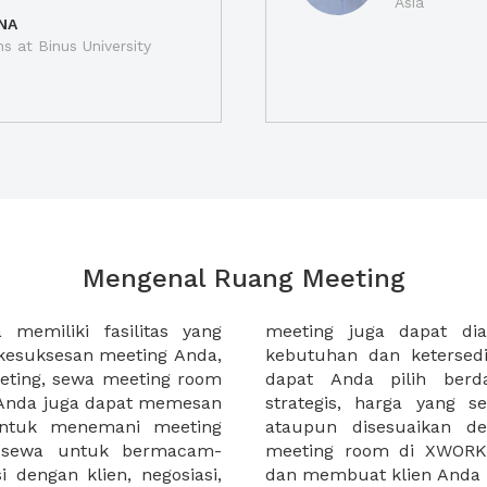
Asia
NA
ns at Binus University
Mengenal Ruang Meeting
memiliki fasilitas yang
an tempat duduk sesuai
kesuksesan meeting Anda,
n. Ribuan ruang meeting
eting, sewa meeting room
k interior, lokasi yang
u Anda juga dapat memesan
an budget meeting Anda,
untuk menemani meeting
tuhan klien Anda. Sewa
 sewa untuk bermacam-
permudah meeting Anda
 dengan klien, negosiasi,
dan membuat klien Anda 