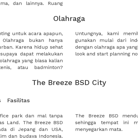
sama, dan lainnya. Ruang
Olahraga
nting untuk acara apapun,
 pilian yang dapat anda
. Olahraga bukan hanya
n outdoor, menyesuaikan
urban. Karena hidup sehat
akukan. So, why not take a
a supaya dapat melakukan
look and start planning no
a olahraga yang biasa kalian
tenis, atau badminton?
The Breeze BSD City
s
Fasilitas
ffice park dan mal tanpa
pelestarian lingkungan
Mas Land. The Breeze BSD
 kesan yang sejuk dan
rada di Jepang dan USA,
menyegarkan mata.
im dan budaya Indonesia.