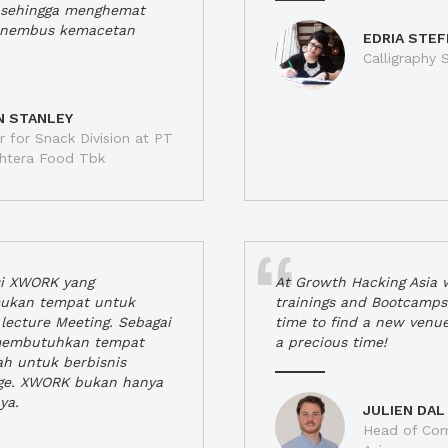
a, sehingga menghemat
enembus kemacetan
EDRIA STEF
Calligraphy S
N STANLEY
 for Snack Division at PT
jahtera Food Tbk
si XWORK yang
At Growth Hacking Asia w
ukan tempat untuk
trainings and Bootcamps
lecture Meeting. Sebagai
time to find a new venu
 membutuhkan tempat
a precious time!
h untuk berbisnis
ge. XWORK bukan hanya
ya.
JULIEN DAL
Head of Com