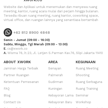
Website dan Aplikasi untuk menemukan dan menyewa ruang
meeting, kantor, ruang acara mulai dari perjam hingga bulanan.
Tersedia ribuan ruang meeting, ruang kantor, coworking space,
virtual office, dan ruangan lainnya yang senantiasa bertambah
+62 812 8900 4848
Senin - Jumat (09:00 - 16:30)
Sabtu, Minggu, Tgl Merah (09:00 - 13:00)
E.
cs@xwork.co
A.
Wisma 76, lt.23, Jl. Letjen S.Parman Kav.76, Slipi Jakarta 11410
ABOUT XWORK
AREA
KEGUNAAN
Jaminan Harga Terbaik
Senayan
Ruang Meeting
Partner Ruangan
Palmerah
Shooting
Ketentuan Pemesanan
Sudirman
Ruang Serbaguna
FAQ
Kuningan
Ruang Training
Blog
Kebayoran Lama
Seminar
Contact Us
Kebayoran Baru
Workshop