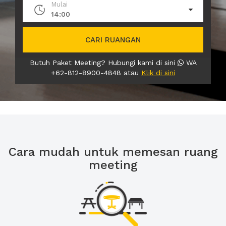
Mulai
14:00
CARI RUANGAN
Butuh Paket Meeting? Hubungi kami di sini
WA
+62-812-8900-4848 atau
Klik di sini
Cara mudah untuk memesan ruang
meeting