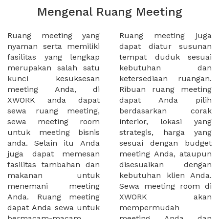
Mengenal Ruang Meeting
Ruang meeting yang
Ruang meeting juga
nyaman serta memiliki
dapat diatur susunan
fasilitas yang lengkap
tempat duduk sesuai
merupakan salah satu
kebutuhan dan
kunci kesuksesan
ketersediaan ruangan.
meeting Anda, di
Ribuan ruang meeting
XWORK anda dapat
dapat Anda pilih
sewa ruang meeting,
berdasarkan corak
sewa meeting room
interior, lokasi yang
untuk meeting bisnis
strategis, harga yang
anda. Selain itu Anda
sesuai dengan budget
juga dapat memesan
meeting Anda, ataupun
fasilitas tambahan dan
disesuaikan dengan
makanan untuk
kebutuhan klien Anda.
menemani meeting
Sewa meeting room di
Anda. Ruang meeting
XWORK akan
dapat Anda sewa untuk
mempermudah
bermacam-macam
meeting Anda dan