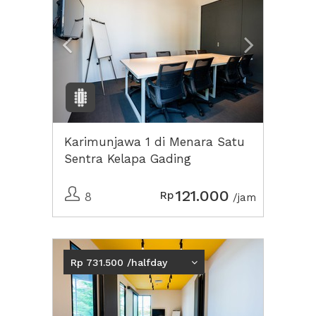
Karimunjawa 1 di Menara Satu
Sentra Kelapa Gading
121.000
Rp
8
/jam
Rp 731.500 /halfday