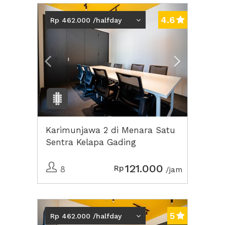
Previous
Next2
4.6
Rp 462.000 /halfday
Karimunjawa 2 di Menara Satu
Sentra Kelapa Gading
121.000
Rp
8
/jam
Previous
Next2
5
Rp 462.000 /halfday