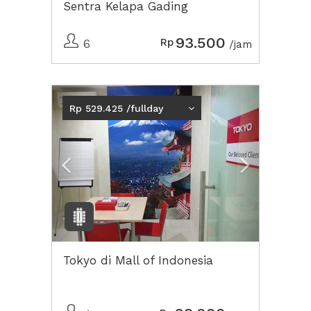
Sentra Kelapa Gading
93.500
Rp
6
/jam
Previous
Next2
Rp 529.425 /fullday
Tokyo di Mall of Indonesia