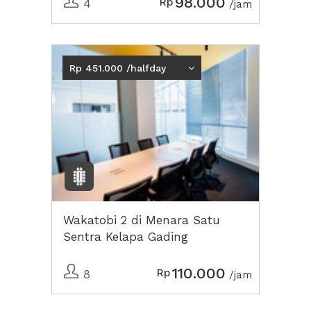
98.000
Rp
4
/jam
Rp 451.000 /halfday
Wakatobi 2 di Menara Satu
Sentra Kelapa Gading
110.000
Rp
8
/jam