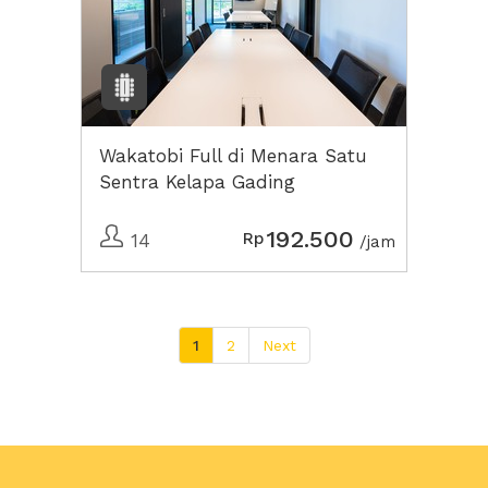
Wakatobi Full di Menara Satu
Sentra Kelapa Gading
192.500
Rp
14
/jam
1
2
Next