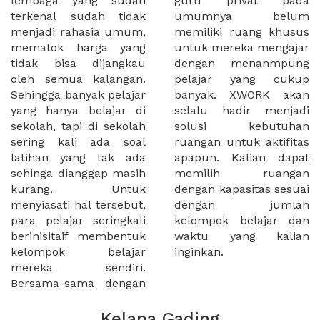
lembaga yang sudah
guru privat pada
terkenal sudah tidak
umumnya belum
menjadi rahasia umum,
memiliki ruang khusus
mematok harga yang
untuk mereka mengajar
tidak bisa dijangkau
dengan menanmpung
oleh semua kalangan.
pelajar yang cukup
Sehingga banyak pelajar
banyak. XWORK akan
yang hanya belajar di
selalu hadir menjadi
sekolah, tapi di sekolah
solusi kebutuhan
sering kali ada soal
ruangan untuk aktifitas
latihan yang tak ada
apapun. Kalian dapat
sehinga dianggap masih
memilih ruangan
kurang. Untuk
dengan kapasitas sesuai
menyiasati hal tersebut,
dengan jumlah
para pelajar seringkali
kelompok belajar dan
berinisitaif membentuk
waktu yang kalian
kelompok belajar
inginkan.
mereka sendiri.
Bersama-sama dengan
Kelapa Gading