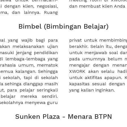
 dengan klien, negosiasi,
dan membuat klien Anda 
sama, dan lainnya. Ruang
Bimbel (Bimbingan Belajar)
hal yang wajib bagi para
ajar setelah jam sekolah
 akan melaksanakan ujian
tor, pelajar dapat dibantu
masuki jenjang pendidikan
kolah. Namun guru privat
l di lembaga-lembaga yang
ng khusus untuk mereka
i rahasia umum, mematok
jar yang cukup banyak.
 semua kalangan. Sehingga
olusi kebutuhan ruangan
 sekolah, tapi di sekolah
t memilih ruangan dengan
ada sehinga dianggap masih
lompok belajar dan waktu
t, para pelajar seringkali
yang kalian inginkan.
belajar mereka sendiri.
sekolahnya menyewa guru
Sunken Plaza - Menara BTPN