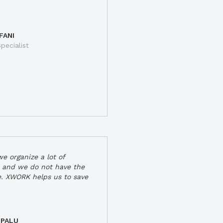
FANI
pecialist
e organize a lot of
 and we do not have the
e. XWORK helps us to save
 PALU