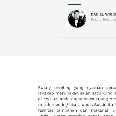
DANIEL WIGU
Public Relatio
Ruang meeting yang nyaman serta 
meeting juga dapat diatur susun
lengkap merupakan salah satu kunci 
kebutuhan dan ketersediaan ruanga
di XWORK anda dapat sewa ruang me
dapat Anda pilih berdasarkan cora
untuk meeting bisnis anda. Selain it
strategis, harga yang sesuai deng
fasilitas tambahan dan makanan 
ataupun disesuaikan dengan kebu
Anda. Ruang meeting dapat Anda
meeting room di XWORK akan mem