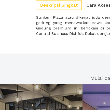
Deskripsi Singkat
Cara Akse
Sunken Plaza atau dikenal juga de
ITC Kuningan, gedung ini menjadi te
gedung yang menawarkan sewa kan
Gedung premium ini berlokasi di pus
Central Buisness District. Dekat den
Mulai d