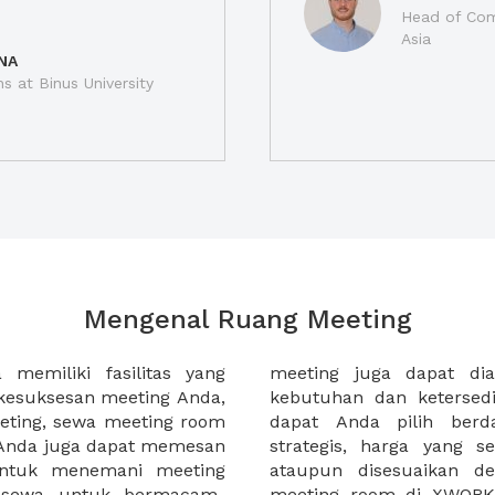
Head of Com
Asia
NA
ns at Binus University
Mengenal Ruang Meeting
memiliki fasilitas yang
an tempat duduk sesuai
kesuksesan meeting Anda,
n. Ribuan ruang meeting
eting, sewa meeting room
k interior, lokasi yang
u Anda juga dapat memesan
an budget meeting Anda,
untuk menemani meeting
tuhan klien Anda. Sewa
 sewa untuk bermacam-
permudah meeting Anda