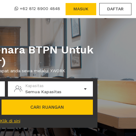
+62 812 8900 4848
MASUK
DAFTAR
enara BTPN Untuk
)
 dapat anda sewa melalui XWORK
Kapasitas
Semua Kapasitas
CARI RUANGAN
Klik di sini