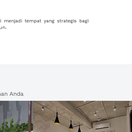
un.
han Anda