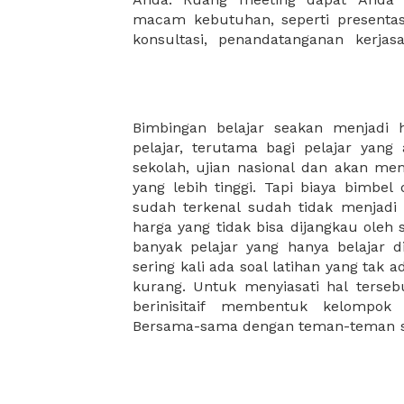
macam kebutuhan, seperti presentasi
konsultasi, penandatanganan kerja
Bimbingan belajar seakan menjadi 
privat untuk membimbing mereka bel
pelajar, terutama bagi pelajar yang
berakhir. Selain itu, dengan adanya tu
sekolah, ujian nasional dan akan me
untuk menjawab soal dari guru di se
yang lebih tinggi. Tapi biaya bimbe
pada umumnya belum memiliki rua
sudah terkenal sudah tidak menjad
mengajar dengan menanmpung pela
harga yang tidak bisa dijangkau oleh
XWORK akan selalu hadir menjadi s
banyak pelajar yang hanya belajar di
untuk aktifitas apapun. Kalian dapa
sering kali ada soal latihan yang tak 
kapasitas sesuai dengan jumlah ke
kurang. Untuk menyiasati hal tersebu
berinisitaif membentuk kelompok 
Bersama-sama dengan teman-teman 