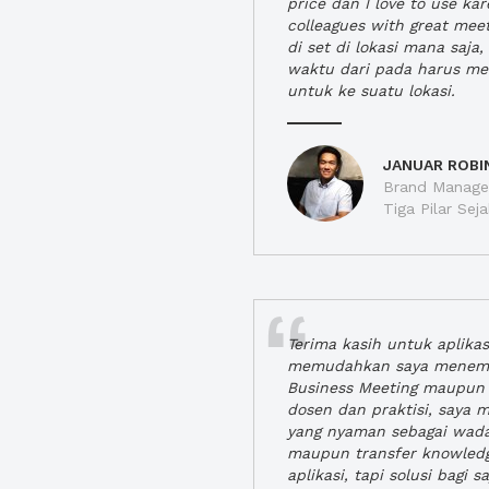
price dan I love to use ka
colleagues with great mee
di set di lokasi mana saj
waktu dari pada harus m
untuk ke suatu lokasi.
JANUAR ROBI
Brand Manager
Tiga Pilar Se
Terima kasih untuk aplika
memudahkan saya menem
Business Meeting maupun 
dosen dan praktisi, saya
yang nyaman sebagai wada
maupun transfer knowled
aplikasi, tapi solusi bagi sa