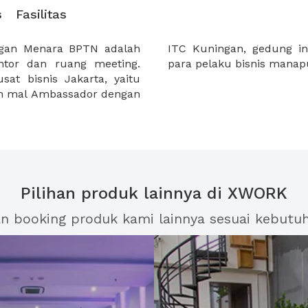
s
Fasilitas
ngan Menara BPTN adalah
mpat yang strategis bagi
tor dan ruang meeting.
para pelaku bisnis manap
at bisnis Jakarta, yaitu
gan mal Ambassador dengan
Pilihan produk lainnya di XWORK
an booking produk kami lainnya sesuai kebutu