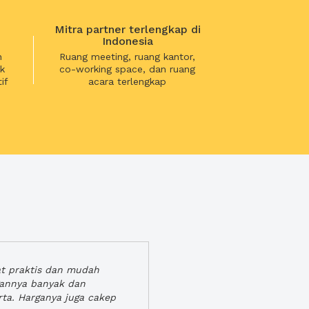
Mitra partner terlengkap di
Indonesia
n
Ruang meeting, ruang kantor,
k
co-working space, dan ruang
if
acara terlengkap
at praktis dan mudah
gannya banyak dan
rta. Harganya juga cakep