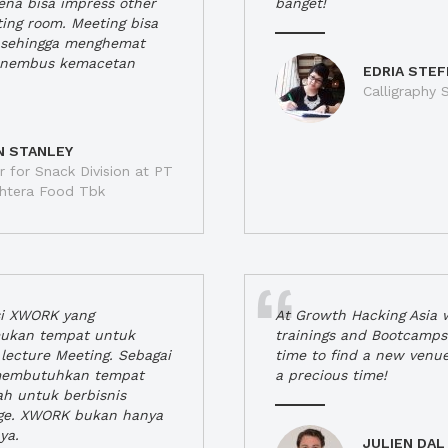
rena bisa impress other
banget!
ting room. Meeting bisa
a, sehingga menghemat
enembus kemacetan
EDRIA STEF
Calligraphy S
N STANLEY
 for Snack Division at PT
jahtera Food Tbk
si XWORK yang
At Growth Hacking Asia w
ukan tempat untuk
trainings and Bootcamps
lecture Meeting. Sebagai
time to find a new venu
 membutuhkan tempat
a precious time!
h untuk berbisnis
ge. XWORK bukan hanya
ya.
JULIEN DAL