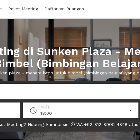
e
Paket Meeting
Daftarkan Ruangan
ing di Sunken Plaza - M
Bimbel (Bimbingan Belajar
unken plaza - menara btpn untuk bimbel (bimbingan belajar) yang
Mulai
18:00
et Meeting? Hubungi kami di sini
WA +62-812-8900-4848 atau