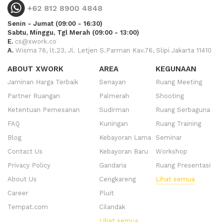
+62 812 8900 4848
Senin - Jumat (09:00 - 16:30)
Sabtu, Minggu, Tgl Merah (09:00 - 13:00)
E.
cs@xwork.co
A.
Wisma 76, lt.23, Jl. Letjen S.Parman Kav.76, Slipi Jakarta 11410
ABOUT XWORK
AREA
KEGUNAAN
Jaminan Harga Terbaik
Senayan
Ruang Meeting
Partner Ruangan
Palmerah
Shooting
Ketentuan Pemesanan
Sudirman
Ruang Serbaguna
FAQ
Kuningan
Ruang Training
Blog
Kebayoran Lama
Seminar
Contact Us
Kebayoran Baru
Workshop
Privacy Policy
Gandaria
Ruang Presentasi
About Us
Cengkareng
Lihat semua
Career
Pluit
Tempat.com
Cilandak
Lihat semua