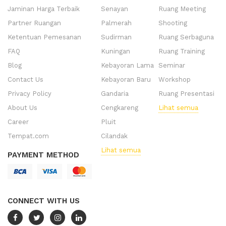
Jaminan Harga Terbaik
Senayan
Ruang Meeting
Partner Ruangan
Palmerah
Shooting
Ketentuan Pemesanan
Sudirman
Ruang Serbaguna
FAQ
Kuningan
Ruang Training
Blog
Kebayoran Lama
Seminar
Contact Us
Kebayoran Baru
Workshop
Privacy Policy
Gandaria
Ruang Presentasi
About Us
Cengkareng
Lihat semua
Career
Pluit
Tempat.com
Cilandak
Lihat semua
PAYMENT METHOD
CONNECT WITH US