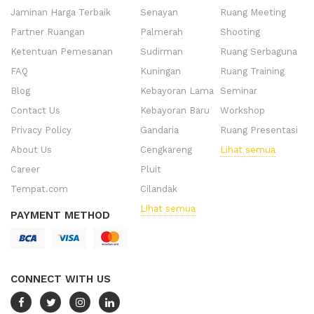
Jaminan Harga Terbaik
Senayan
Ruang Meeting
Partner Ruangan
Palmerah
Shooting
Ketentuan Pemesanan
Sudirman
Ruang Serbaguna
FAQ
Kuningan
Ruang Training
Blog
Kebayoran Lama
Seminar
Contact Us
Kebayoran Baru
Workshop
Privacy Policy
Gandaria
Ruang Presentasi
About Us
Cengkareng
Lihat semua
Career
Pluit
Tempat.com
Cilandak
Lihat semua
PAYMENT METHOD
CONNECT WITH US