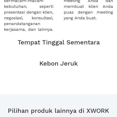
bermacam-macam
meeting Anda dan
kebutuhan, seperti
membuat klien Anda
presentasi dengan klien,
puas dengan meeting
negosiasi, konsultasi,
yang Anda buat.
penandatanganan
kerjasama, dan lainnya.
Tempat Tinggal Sementara
Kebon Jeruk
Pilihan produk lainnya di XWORK