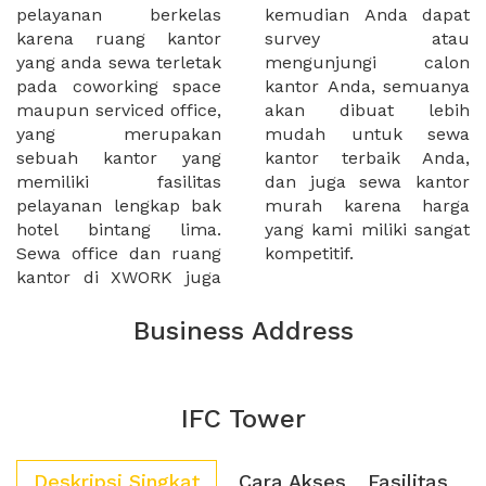
pelayanan berkelas
kemudian Anda dapat
karena ruang kantor
survey atau
yang anda sewa terletak
mengunjungi calon
pada coworking space
kantor Anda, semuanya
maupun serviced office,
akan dibuat lebih
yang merupakan
mudah untuk sewa
sebuah kantor yang
kantor terbaik Anda,
memiliki fasilitas
dan juga sewa kantor
pelayanan lengkap bak
murah karena harga
hotel bintang lima.
yang kami miliki sangat
Sewa office dan ruang
kompetitif.
kantor di XWORK juga
Business Address
IFC Tower
Deskripsi Singkat
Cara Akses
Fasilitas