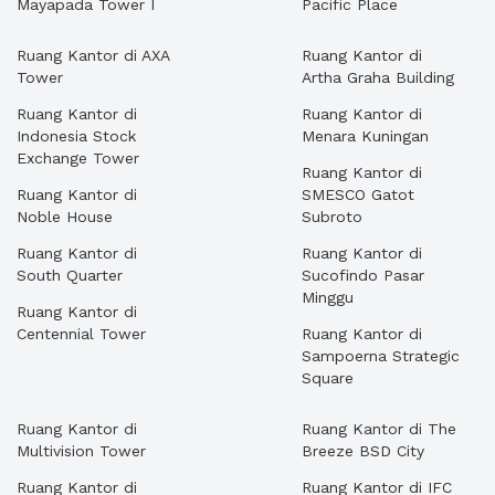
Mayapada Tower I
Pacific Place
Ruang Kantor di AXA
Ruang Kantor di
Tower
Artha Graha Building
Ruang Kantor di
Ruang Kantor di
Indonesia Stock
Menara Kuningan
Exchange Tower
Ruang Kantor di
Ruang Kantor di
SMESCO Gatot
Noble House
Subroto
Ruang Kantor di
Ruang Kantor di
South Quarter
Sucofindo Pasar
Minggu
Ruang Kantor di
Centennial Tower
Ruang Kantor di
Sampoerna Strategic
Square
Ruang Kantor di
Ruang Kantor di The
Multivision Tower
Breeze BSD City
Ruang Kantor di
Ruang Kantor di IFC