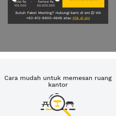
Mulai Rp.
-
Sampai Rp.
100.000
50.000.000
Butuh Paket Meeting? Hubungi kami di sini
WA
+62-812-8900-4848 atau
Klik di sini
Cara mudah untuk memesan ruang
kantor