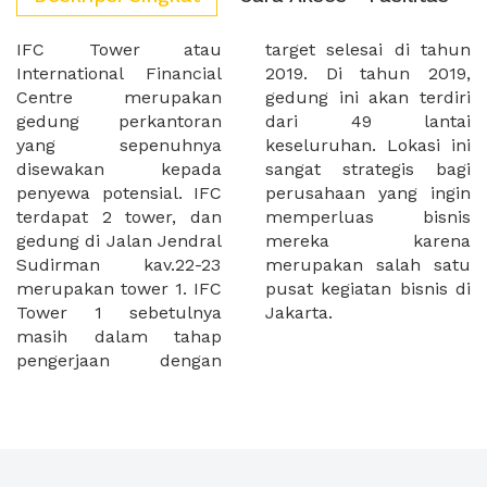
IFC Tower atau
target selesai di tahun
International Financial
2019. Di tahun 2019,
Centre merupakan
gedung ini akan terdiri
gedung perkantoran
dari 49 lantai
yang sepenuhnya
keseluruhan. Lokasi ini
disewakan kepada
sangat strategis bagi
penyewa potensial. IFC
perusahaan yang ingin
terdapat 2 tower, dan
memperluas bisnis
gedung di Jalan Jendral
mereka karena
Sudirman kav.22-23
merupakan salah satu
merupakan tower 1. IFC
pusat kegiatan bisnis di
Tower 1 sebetulnya
Jakarta.
masih dalam tahap
pengerjaan dengan