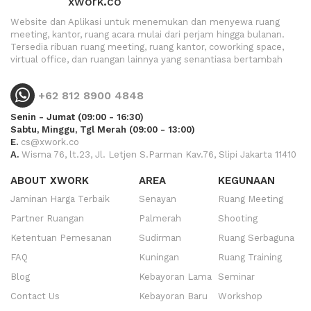
xwork.co
Website dan Aplikasi untuk menemukan dan menyewa ruang
meeting, kantor, ruang acara mulai dari perjam hingga bulanan.
Tersedia ribuan ruang meeting, ruang kantor, coworking space,
virtual office, dan ruangan lainnya yang senantiasa bertambah
+62 812 8900 4848
Senin - Jumat (09:00 - 16:30)
Sabtu, Minggu, Tgl Merah (09:00 - 13:00)
E.
cs@xwork.co
A.
Wisma 76, lt.23, Jl. Letjen S.Parman Kav.76, Slipi Jakarta 11410
ABOUT XWORK
AREA
KEGUNAAN
Jaminan Harga Terbaik
Senayan
Ruang Meeting
Partner Ruangan
Palmerah
Shooting
Ketentuan Pemesanan
Sudirman
Ruang Serbaguna
FAQ
Kuningan
Ruang Training
Blog
Kebayoran Lama
Seminar
Contact Us
Kebayoran Baru
Workshop