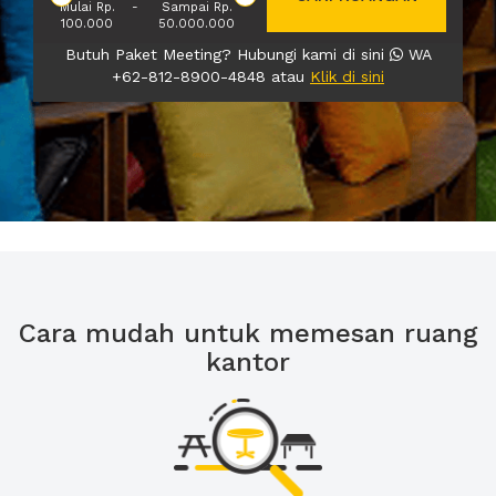
Mulai Rp.
-
Sampai Rp.
100.000
50.000.000
Butuh Paket Meeting? Hubungi kami di sini
WA
+62-812-8900-4848 atau
Klik di sini
Cara mudah untuk memesan ruang
kantor