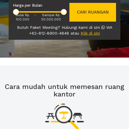
Harga per Bulan
CARI RUANGAN
Mulai Rp.
-
Sampai Rp.
100.000
50.000.000
Butuh Paket Meeting? Hubungi kami di sini
WA
+62-812-8900-4848 atau
Klik di sini
Cara mudah untuk memesan ruang
kantor