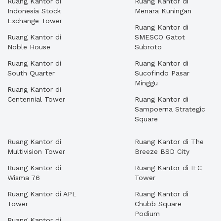
Ruang Kantor di
Ruang Kantor di
Indonesia Stock
Menara Kuningan
Exchange Tower
Ruang Kantor di
Ruang Kantor di
SMESCO Gatot
Noble House
Subroto
Ruang Kantor di
Ruang Kantor di
South Quarter
Sucofindo Pasar
Minggu
Ruang Kantor di
Centennial Tower
Ruang Kantor di
Sampoerna Strategic
Square
Ruang Kantor di
Ruang Kantor di The
Multivision Tower
Breeze BSD City
Ruang Kantor di
Ruang Kantor di IFC
Wisma 76
Tower
Ruang Kantor di APL
Ruang Kantor di
Tower
Chubb Square
Podium
Ruang Kantor di