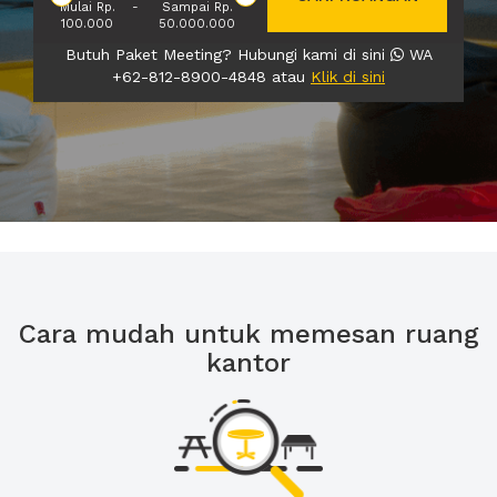
Mulai Rp.
-
Sampai Rp.
100.000
50.000.000
Butuh Paket Meeting? Hubungi kami di sini
WA
+62-812-8900-4848 atau
Klik di sini
Cara mudah untuk memesan ruang
kantor