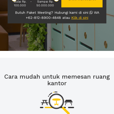
Mulai Rp.
-
Sampai Rp.
100.000
50.000.000
Butuh Paket Meeting? Hubungi kami di sini
WA
+62-812-8900-4848 atau
Klik di sini
Cara mudah untuk memesan ruang
kantor