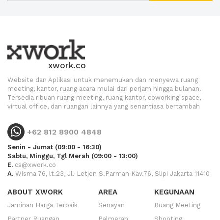
xwork.co
Website dan Aplikasi untuk menemukan dan menyewa ruang
meeting, kantor, ruang acara mulai dari perjam hingga bulanan.
Tersedia ribuan ruang meeting, ruang kantor, coworking space,
virtual office, dan ruangan lainnya yang senantiasa bertambah
+62 812 8900 4848
Senin - Jumat (09:00 - 16:30)
Sabtu, Minggu, Tgl Merah (09:00 - 13:00)
E.
cs@xwork.co
A.
Wisma 76, lt.23, Jl. Letjen S.Parman Kav.76, Slipi Jakarta 11410
ABOUT XWORK
AREA
KEGUNAAN
Jaminan Harga Terbaik
Senayan
Ruang Meeting
Partner Ruangan
Palmerah
Shooting