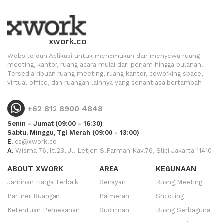
xwork.co
Website dan Aplikasi untuk menemukan dan menyewa ruang
meeting, kantor, ruang acara mulai dari perjam hingga bulanan.
Tersedia ribuan ruang meeting, ruang kantor, coworking space,
virtual office, dan ruangan lainnya yang senantiasa bertambah
+62 812 8900 4848
Senin - Jumat (09:00 - 16:30)
Sabtu, Minggu, Tgl Merah (09:00 - 13:00)
E.
cs@xwork.co
A.
Wisma 76, lt.23, Jl. Letjen S.Parman Kav.76, Slipi Jakarta 11410
ABOUT XWORK
AREA
KEGUNAAN
Jaminan Harga Terbaik
Senayan
Ruang Meeting
Partner Ruangan
Palmerah
Shooting
Ketentuan Pemesanan
Sudirman
Ruang Serbaguna