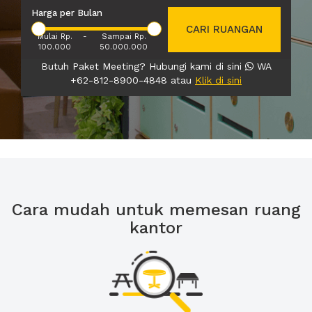
Harga per Bulan
CARI RUANGAN
Mulai Rp.
-
Sampai Rp.
100.000
50.000.000
Butuh Paket Meeting? Hubungi kami di sini
WA
+62-812-8900-4848 atau
Klik di sini
Cara mudah untuk memesan ruang
kantor