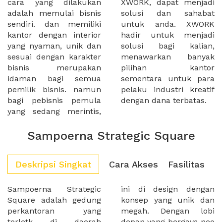
cara yang dilakukan
XWORK, dapat menjadi
adalah memulai bisnis
solusi dan sahabat
sendiri. dan memiliki
untuk anda. XWORK
kantor dengan interior
hadir untuk menjadi
yang nyaman, unik dan
solusi bagi kalian,
sesuai dengan karakter
menawarkan banyak
bisnis merupakan
pilihan kantor
idaman bagi semua
sementara untuk para
pemilik bisnis. namun
pelaku industri kreatif
bagi pebisnis pemula
dengan dana terbatas.
yang sedang merintis,
Sampoerna Strategic Square
Deskripsi Singkat
Cara Akses
Fasilitas
Sampoerna Strategic
ini di design dengan
Square adalah gedung
konsep yang unik dan
perkantoran yang
megah. Dengan lobi
terletk di daerah
depan yang bergaya neo