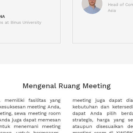
Head of Com
Asia
NA
ns at Binus University
Mengenal Ruang Meeting
memiliki fasilitas yang
an tempat duduk sesuai
kesuksesan meeting Anda,
n. Ribuan ruang meeting
eting, sewa meeting room
k interior, lokasi yang
u Anda juga dapat memesan
an budget meeting Anda,
untuk menemani meeting
tuhan klien Anda. Sewa
 sewa untuk bermacam-
permudah meeting Anda