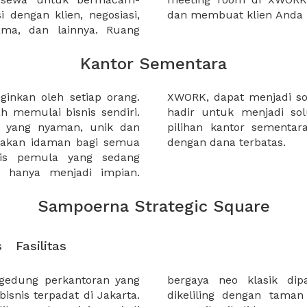
 dengan klien, negosiasi,
dan membuat klien Anda 
sama, dan lainnya. Ruang
Kantor Sementara
inkan oleh setiap orang.
ahabat untuk anda. XWORK
h memulai bisnis sendiri.
alian, menawarkan banyak
or yang nyaman, unik dan
 pelaku industri kreatif
upakan idaman bagi semua
dengan dana terbatas.
nis pemula yang sedang
li hanya menjadi impian.
Sampoerna Strategic Square
s
Fasilitas
 gedung perkantoran yang
an dua tower gagah dan
isnis terpadat di Jakarta.
h, menjadikan gedung ini