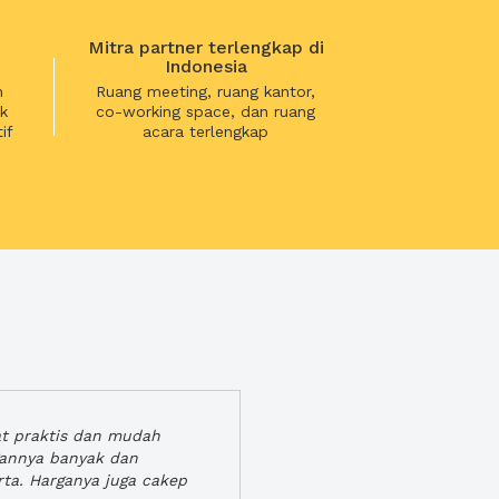
Mitra partner terlengkap di
Indonesia
n
Ruang meeting, ruang kantor,
k
co-working space, dan ruang
if
acara terlengkap
at praktis dan mudah
gannya banyak dan
rta. Harganya juga cakep