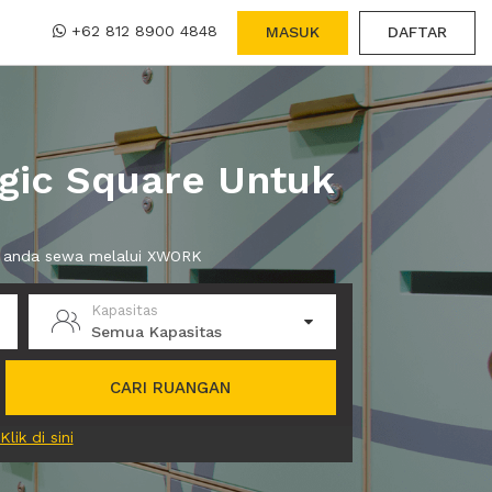
+62 812 8900 4848
MASUK
DAFTAR
gic Square Untuk
at anda sewa melalui XWORK
Kapasitas
Semua Kapasitas
CARI RUANGAN
Klik di sini