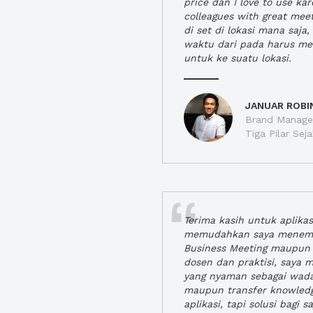
price dan I love to use ka
colleagues with great mee
di set di lokasi mana saj
waktu dari pada harus m
untuk ke suatu lokasi.
JANUAR ROBI
Brand Manager
Tiga Pilar Se
Terima kasih untuk aplika
memudahkan saya menem
Business Meeting maupun 
dosen dan praktisi, saya
yang nyaman sebagai wada
maupun transfer knowled
aplikasi, tapi solusi bagi sa