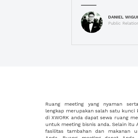
DANIEL WIGU
Public Relatio
Ruang meeting yang nyaman serta 
meeting juga dapat diatur susun
lengkap merupakan salah satu kunci 
kebutuhan dan ketersediaan ruanga
di XWORK anda dapat sewa ruang me
dapat Anda pilih berdasarkan cora
untuk meeting bisnis anda. Selain it
strategis, harga yang sesuai deng
fasilitas tambahan dan makanan 
ataupun disesuaikan dengan kebu
Anda. Ruang meeting dapat Anda
meeting room di XWORK akan mem