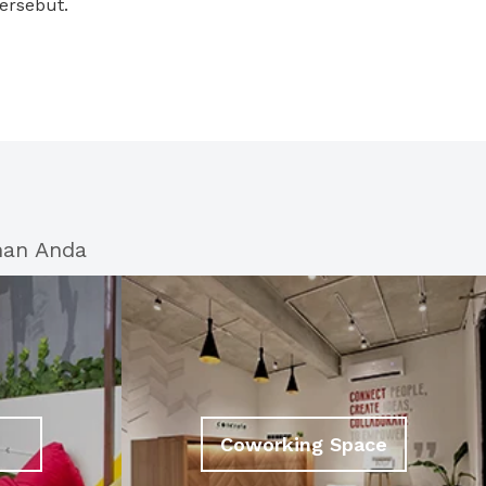
tersebut.
han Anda
Coworking Space