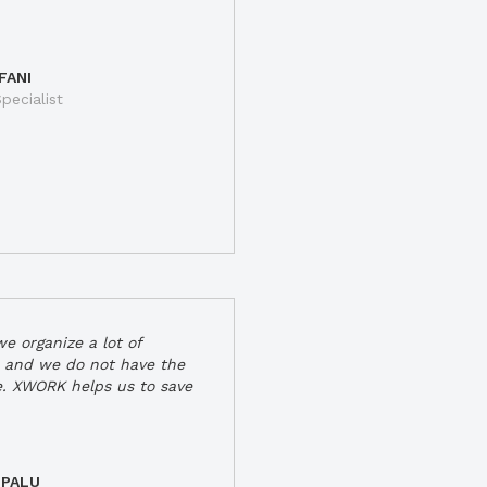
FANI
pecialist
e organize a lot of
 and we do not have the
e. XWORK helps us to save
 PALU