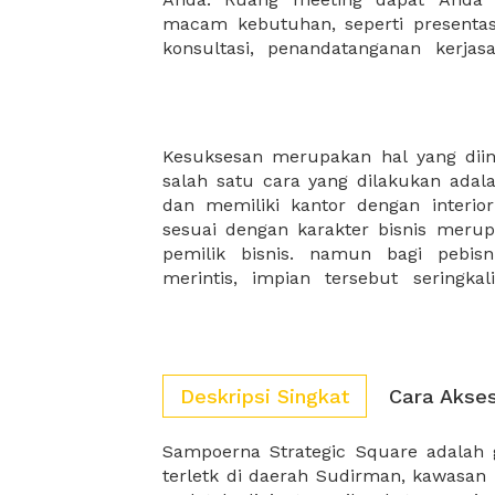
macam kebutuhan, seperti presentasi
konsultasi, penandatanganan kerja
Kesuksesan merupakan hal yang diing
XWORK, dapat menjadi solusi dan s
salah satu cara yang dilakukan adala
hadir untuk menjadi solusi bagi k
dan memiliki kantor dengan interi
pilihan kantor sementara untuk para
sesuai dengan karakter bisnis mer
pemilik bisnis. namun bagi pebis
merintis, impian tersebut seringka
Deskripsi Singkat
Cara Akse
Sampoerna Strategic Square adalah
bergaya neo klasik dipadu deng
terletk di daerah Sudirman, kawasan b
dikeliling dengan taman yang inda