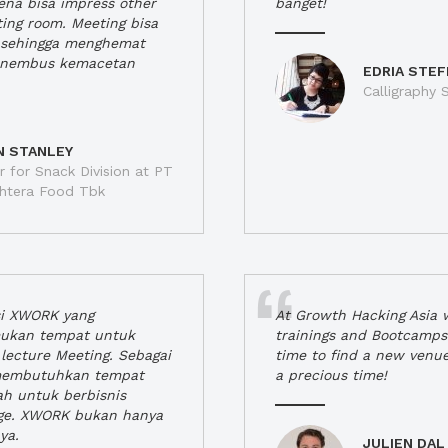
rena bisa impress other
banget!
ting room. Meeting bisa
a, sehingga menghemat
enembus kemacetan
EDRIA STEF
Calligraphy S
N STANLEY
 for Snack Division at PT
jahtera Food Tbk
si XWORK yang
At Growth Hacking Asia w
ukan tempat untuk
trainings and Bootcamps
lecture Meeting. Sebagai
time to find a new venu
 membutuhkan tempat
a precious time!
h untuk berbisnis
ge. XWORK bukan hanya
ya.
JULIEN DAL