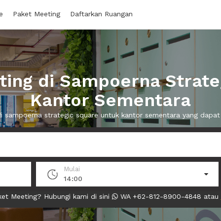
e
Paket Meeting
Daftarkan Ruangan
ing di Sampoerna Strate
Kantor Sementara
di sampoerna strategic square untuk kantor sementara yang dap
Mulai
14:00
et Meeting? Hubungi kami di sini
WA +62-812-8900-4848 atau