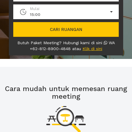
Mulai
15:00
CARI RUANGAN
Butuh Paket Meeting? Hubungi kami di sini
WA
+62-812-8900-4848 atau
Klik di sini
Cara mudah untuk memesan ruang
meeting