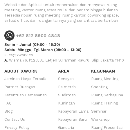
Website dan Aplikasi untuk menemukan dan menyewa ruang
meeting, kantor, ruang acara mulai dari perjam hingga bulanan.
Tersedia ribuan ruang meeting, ruang kantor, coworking space,
virtual office, dan ruangan lainnya yang senantiasa bertambah
+62 812 8900 4848
Senin - Jumat (09:00 - 16:30)
Sabtu, Minggu, Tgl Merah (09:00 - 13:00)
E.
cs@xwork.co
A.
Wisma 76, lt.23, Jl. Letjen S.Parman Kav.76, Slipi Jakarta 11410
ABOUT XWORK
AREA
KEGUNAAN
Jaminan Harga Terbaik
Senayan
Ruang Meeting
Partner Ruangan
Palmerah
Shooting
Ketentuan Pemesanan
Sudirman
Ruang Serbaguna
FAQ
Kuningan
Ruang Training
Blog
Kebayoran Lama
Seminar
Contact Us
Kebayoran Baru
Workshop
Privacy Policy
Gandaria
Ruang Presentasi