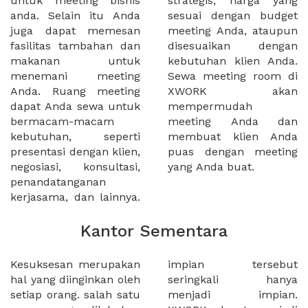
untuk meeting bisnis
strategis, harga yang
anda. Selain itu Anda
sesuai dengan budget
juga dapat memesan
meeting Anda, ataupun
fasilitas tambahan dan
disesuaikan dengan
makanan untuk
kebutuhan klien Anda.
menemani meeting
Sewa meeting room di
Anda. Ruang meeting
XWORK akan
dapat Anda sewa untuk
mempermudah
bermacam-macam
meeting Anda dan
kebutuhan, seperti
membuat klien Anda
presentasi dengan klien,
puas dengan meeting
negosiasi, konsultasi,
yang Anda buat.
penandatanganan
kerjasama, dan lainnya.
Kantor Sementara
Kesuksesan merupakan
impian tersebut
hal yang diinginkan oleh
seringkali hanya
setiap orang. salah satu
menjadi impian.