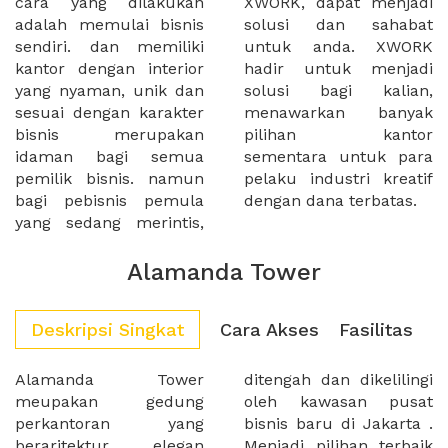
cara yang dilakukan
XWORK, dapat menjadi
adalah memulai bisnis
solusi dan sahabat
sendiri. dan memiliki
untuk anda. XWORK
kantor dengan interior
hadir untuk menjadi
yang nyaman, unik dan
solusi bagi kalian,
sesuai dengan karakter
menawarkan banyak
bisnis merupakan
pilihan kantor
idaman bagi semua
sementara untuk para
pemilik bisnis. namun
pelaku industri kreatif
bagi pebisnis pemula
dengan dana terbatas.
yang sedang merintis,
Alamanda Tower
Deskripsi Singkat
Cara Akses
Fasilitas
Alamanda Tower
ditengah dan dikelilingi
meupakan gedung
oleh kawasan pusat
perkantoran yang
bisnis baru di Jakarta .
beraritektur elegan
Menjadi pilihan terbaik