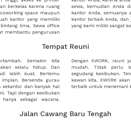
an berkelas karena ruang
 atau mengunjungi calon
a coworking space maupun
 lebih mudah untuk sewa
uah kantor yang memiliki
kantor murah karena harga
 bintang lima. Sewa office
yang kami miliki sangat ko
pat membantu pengurusan
Tempat Reuni
rtambah. Semakin kita
ikan akan menjadi lebih
akan selalu hidup. Dan
t kepanitiaan ditengah
adi lebih kuat. Bertemu
, dan waktu luang kawan-
impian. Bersenda gurau
n berbagai pilihan venue
ih sekantor dan banyak hal
terbaik untuk menemani ki
uni. Tapi dengan kesibukan
i hanya sebagai wacana.
Jalan Cawang Baru Tengah