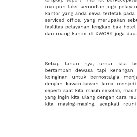
maupun faks, kemudian juga pelayan
sewa, kemudian Anda dapat survey
kantor yang anda sewa terletak pad
kantor Anda, semuanya akan dibuat
serviced office, yang merupakan seb
kantor terbaik Anda, dan juga sewa 
fasilitas pelayanan lengkap bak hotel
dan ruang kantor di XWORK juga da
Setiap tahun nya, umur kita be
Dengan XWORK, reuni yang kita imp
bertambah dewasa tapi kenangan 
mudah. Tidak perlu kita membua
keinginan untuk bernostalgia menj
segudang kesibukan. Tentukan hari
dengan kawan-kawan lama menjadi 
kawan kita. XWORK akan menampilka
seperti saat kita masih sekolah, mas
yang ingin kita ulang dengan cara re
kita masing-masing, acapkali reun