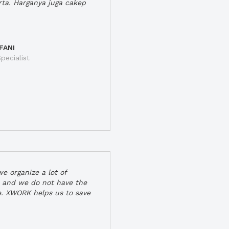
rta. Harganya juga cakep
FANI
pecialist
e organize a lot of
 and we do not have the
e. XWORK helps us to save