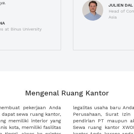
ya.
JULIEN DAL
Head of Com
Asia
NA
ns at Binus University
Mengenal Ruang Kantor
membuat pekerjaan Anda
at domisili, Tanda Domisili
dapat sewa ruang kantor,
dagangan, dan atau akte
g memiliki interior yang
an CV untuk usaha Anda.
nis kota, memiliki fasilitas
empermudah proses sewa
n tinggi, akses ke printer
lih kantor yang akan anda