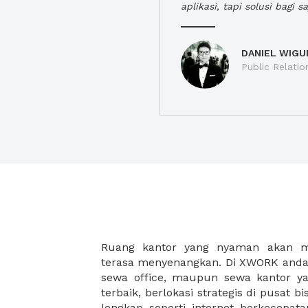
aplikasi, tapi solusi bagi sa
DANIEL WIGU
Public Relatio
Ruang kantor yang nyaman akan 
legalitas usaha baru Anda, seperti sur
terasa menyenangkan. Di XWORK anda 
Perusahaan, Surat Izin Usaha Per
sewa office, maupun sewa kantor yan
pendirian PT maupun akte pendiri
terbaik, berlokasi strategis di pusat bis
Sewa ruang kantor XWORK juga m
lengkap seperti internet berkecepata
kantor Anda, karena anda dapat memi