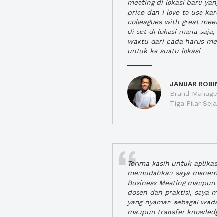
meeting di lokasi baru ya
price dan I love to use ka
colleagues with great mee
di set di lokasi mana saj
waktu dari pada harus m
untuk ke suatu lokasi.
JANUAR ROBI
Brand Manager
Tiga Pilar Se
Terima kasih untuk aplika
memudahkan saya menem
Business Meeting maupun 
dosen dan praktisi, saya
yang nyaman sebagai wada
maupun transfer knowled