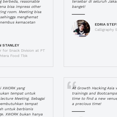
ng berbeda, reasonable
tersebar di seluruh Jaka
rena bisa impress other
banget!
ting room. Meeting bisa
a, sehingga menghemat
enembus kemacetan
EDRIA STEF
Calligraphy S
N STANLEY
 for Snack Division at PT
jahtera Food Tbk
si XWORK yang
At Growth Hacking Asia w
ukan tempat untuk
trainings and Bootcamps
lecture Meeting. Sebagai
time to find a new venu
 membutuhkan tempat
a precious time!
h untuk berbisnis
ge. XWORK bukan hanya