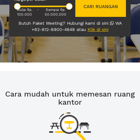
CARI RUANGAN
Mulai Rp.
-
Sampai Rp.
100.000
50.000.000
Butuh Paket Meeting? Hubungi kami di sini
WA
+62-812-8900-4848 atau
Klik di sini
Cara mudah untuk memesan ruang
kantor