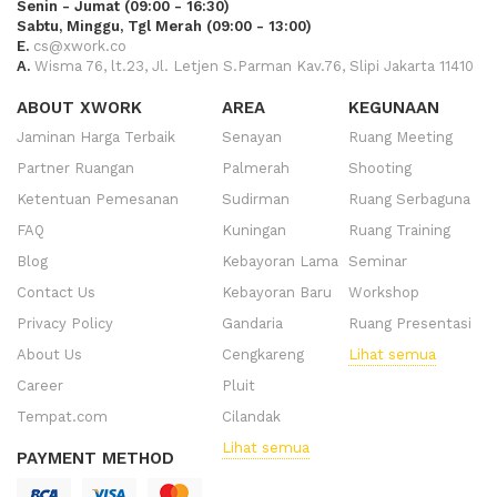
Senin - Jumat (09:00 - 16:30)
Sabtu, Minggu, Tgl Merah (09:00 - 13:00)
E.
cs@xwork.co
A.
Wisma 76, lt.23, Jl. Letjen S.Parman Kav.76, Slipi Jakarta 11410
ABOUT XWORK
AREA
KEGUNAAN
Jaminan Harga Terbaik
Senayan
Ruang Meeting
Partner Ruangan
Palmerah
Shooting
Ketentuan Pemesanan
Sudirman
Ruang Serbaguna
FAQ
Kuningan
Ruang Training
Blog
Kebayoran Lama
Seminar
Contact Us
Kebayoran Baru
Workshop
Privacy Policy
Gandaria
Ruang Presentasi
About Us
Cengkareng
Lihat semua
Career
Pluit
Tempat.com
Cilandak
Lihat semua
PAYMENT METHOD