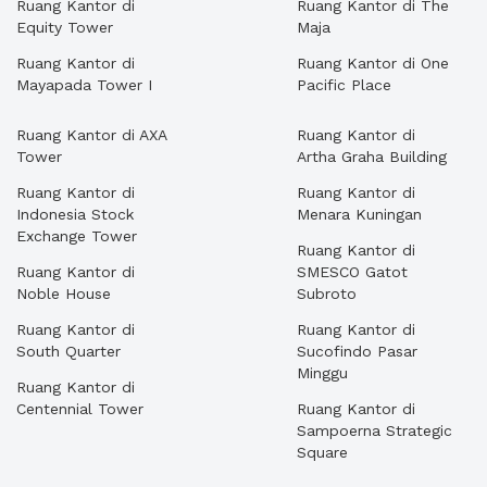
Ruang Kantor di
Ruang Kantor di The
Equity Tower
Maja
Ruang Kantor di
Ruang Kantor di One
Mayapada Tower I
Pacific Place
Ruang Kantor di AXA
Ruang Kantor di
Tower
Artha Graha Building
Ruang Kantor di
Ruang Kantor di
Indonesia Stock
Menara Kuningan
Exchange Tower
Ruang Kantor di
Ruang Kantor di
SMESCO Gatot
Noble House
Subroto
Ruang Kantor di
Ruang Kantor di
South Quarter
Sucofindo Pasar
Minggu
Ruang Kantor di
Centennial Tower
Ruang Kantor di
Sampoerna Strategic
Square