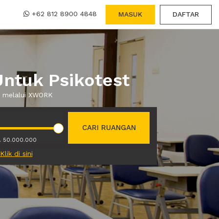
+62 812 8900 4848
MASUK
DAFTAR
Untuk Psikotest
wa melalui XWORK
CARI RUANGAN
. 50.000.000
Klik di sini