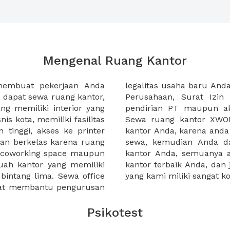
Mengenal Ruang Kantor
membuat pekerjaan Anda
at domisili, Tanda Domisili
dapat sewa ruang kantor,
dagangan, dan atau akte
g memiliki interior yang
an CV untuk usaha Anda.
nis kota, memiliki fasilitas
empermudah proses sewa
n tinggi, akses ke printer
lih kantor yang akan anda
an berkelas karena ruang
 atau mengunjungi calon
a coworking space maupun
 lebih mudah untuk sewa
uah kantor yang memiliki
kantor murah karena harga
 bintang lima. Sewa office
yang kami miliki sangat ko
pat membantu pengurusan
Psikotest