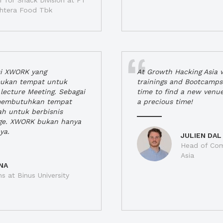
 for Snack Division at PT
jahtera Food Tbk
si XWORK yang
At Growth Hacking Asia w
ukan tempat untuk
trainings and Bootcamps
lecture Meeting. Sebagai
time to find a new venu
 membutuhkan tempat
a precious time!
h untuk berbisnis
ge. XWORK bukan hanya
ya.
JULIEN DAL
Head of Com
Asia
NA
ns at Binus University