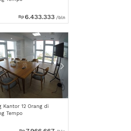
6.433.333
Rp
/bln
ious
Next2
 Kantor 12 Orang di
ng Tempo
7.966.667
Rp