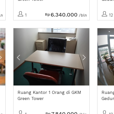
6.340.000
Rp
1
12
ln
/bln
Next2
Previous
Next2
Prev
Ruang Kantor 1 Orang di GKM
Ruang
Green Tower
Gedu
7.840.000
Rp