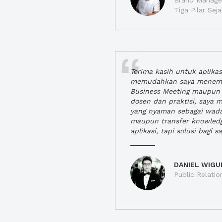
Brand Manager
Tiga Pilar Se
Terima kasih untuk aplika
memudahkan saya menem
Business Meeting maupun 
dosen dan praktisi, saya
yang nyaman sebagai wada
maupun transfer knowled
aplikasi, tapi solusi bagi sa
DANIEL WIGU
Public Relatio