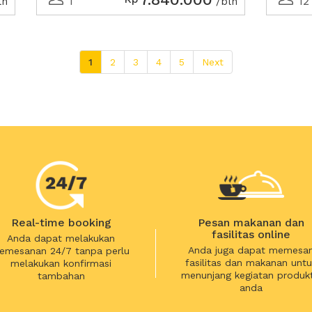
1
12
ln
/bln
1
2
3
4
5
Next
Real-time booking
Pesan makanan dan
fasilitas online
Anda dapat melakukan
Anda juga dapat memesa
emesanan 24/7 tanpa perlu
fasilitas dan makanan untu
melakukan konfirmasi
menunjang kegiatan produkt
tambahan
anda