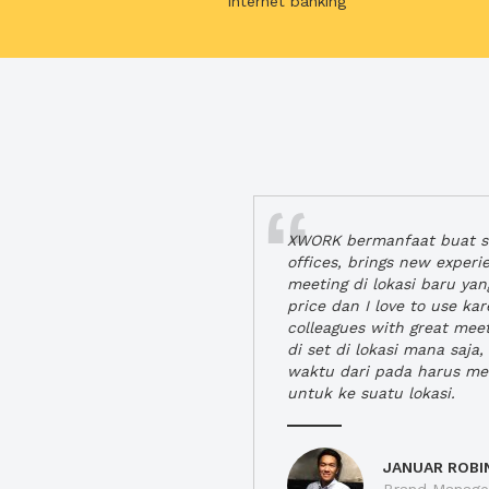
internet banking
XWORK bermanfaat buat se
offices, brings new exper
meeting di lokasi baru ya
price dan I love to use ka
colleagues with great mee
di set di lokasi mana saj
waktu dari pada harus m
untuk ke suatu lokasi.
JANUAR ROBI