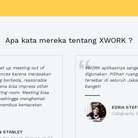
Apa kata mereka tentang XWORK ?
t up meeting out of
XWORK aplikasinya sang
iences karena merasakan
digunakan. Pilihan ruan
ng berbeda, reasonable
tersebar di seluruh Jaka
rena bisa impress other
banget!
ting room. Meeting bisa
a, sehingga menghemat
enembus kemacetan
EDRIA STEF
Calligraphy S
N STANLEY