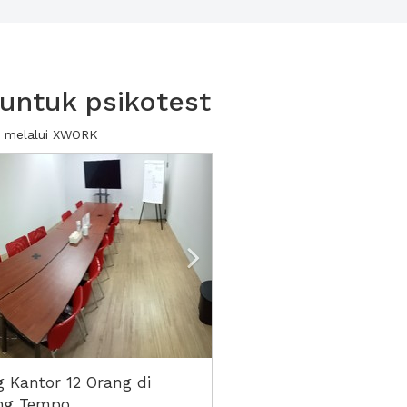
untuk psikotest
wa melalui XWORK
ious
Next2
 Kantor 12 Orang di
ng Tempo