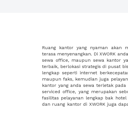
Ruang kantor yang nyaman akan 
legalitas usaha baru Anda, seperti sur
terasa menyenangkan. Di XWORK anda 
Perusahaan, Surat Izin Usaha Per
sewa office, maupun sewa kantor yan
pendirian PT maupun akte pendiri
terbaik, berlokasi strategis di pusat bis
Sewa ruang kantor XWORK juga m
lengkap seperti internet berkecepata
kantor Anda, karena anda dapat memi
maupun faks, kemudian juga pelayan
sewa, kemudian Anda dapat survey
kantor yang anda sewa terletak pad
kantor Anda, semuanya akan dibuat
serviced office, yang merupakan seb
kantor terbaik Anda, dan juga sewa 
fasilitas pelayanan lengkap bak hotel
dan ruang kantor di XWORK juga da