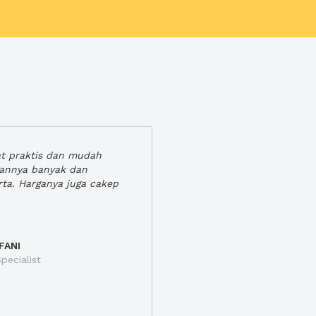
at praktis dan mudah
gannya banyak dan
rta. Harganya juga cakep
FANI
pecialist