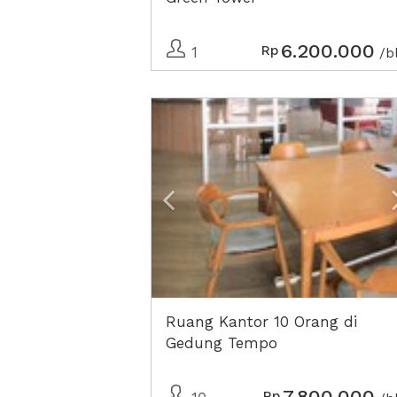
6.200.000
Rp
1
/b
Previous
Ruang Kantor 10 Orang di
Gedung Tempo
7.800.000
Rp