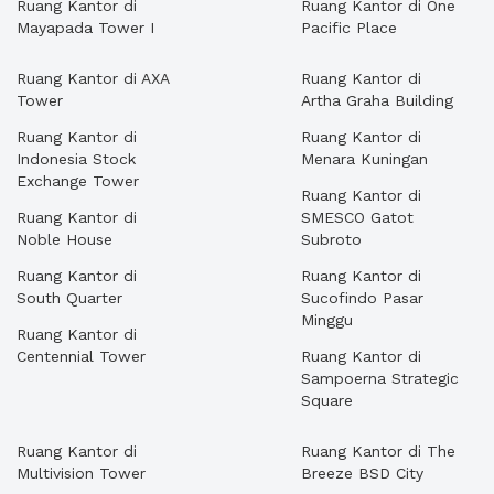
Ruang Kantor di
Ruang Kantor di One
Mayapada Tower I
Pacific Place
Ruang Kantor di AXA
Ruang Kantor di
Tower
Artha Graha Building
Ruang Kantor di
Ruang Kantor di
Indonesia Stock
Menara Kuningan
Exchange Tower
Ruang Kantor di
Ruang Kantor di
SMESCO Gatot
Noble House
Subroto
Ruang Kantor di
Ruang Kantor di
South Quarter
Sucofindo Pasar
Minggu
Ruang Kantor di
Centennial Tower
Ruang Kantor di
Sampoerna Strategic
Square
Ruang Kantor di
Ruang Kantor di The
Multivision Tower
Breeze BSD City