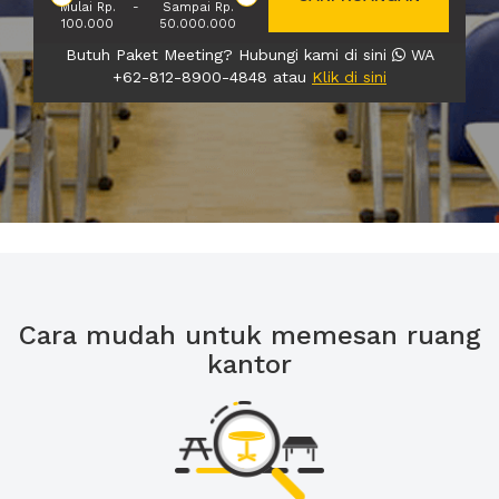
Mulai Rp.
-
Sampai Rp.
100.000
50.000.000
Butuh Paket Meeting? Hubungi kami di sini
WA
+62-812-8900-4848 atau
Klik di sini
Cara mudah untuk memesan ruang
kantor