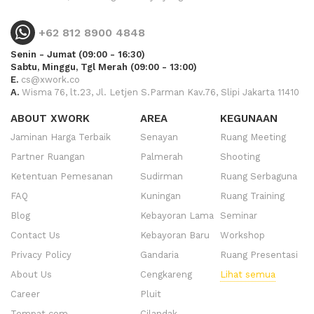
+62 812 8900 4848
Senin - Jumat (09:00 - 16:30)
Sabtu, Minggu, Tgl Merah (09:00 - 13:00)
E.
cs@xwork.co
A.
Wisma 76, lt.23, Jl. Letjen S.Parman Kav.76, Slipi Jakarta 11410
ABOUT XWORK
AREA
KEGUNAAN
Jaminan Harga Terbaik
Senayan
Ruang Meeting
Partner Ruangan
Palmerah
Shooting
Ketentuan Pemesanan
Sudirman
Ruang Serbaguna
FAQ
Kuningan
Ruang Training
Blog
Kebayoran Lama
Seminar
Contact Us
Kebayoran Baru
Workshop
Privacy Policy
Gandaria
Ruang Presentasi
About Us
Cengkareng
Lihat semua
Career
Pluit
Tempat.com
Cilandak