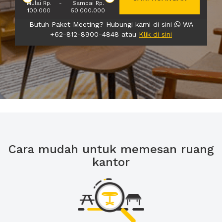
Mulai Rp.
-
Sampai Rp.
100.000
50.000.000
Butuh Paket Meeting? Hubungi kami di sini
WA
+62-812-8900-4848 atau
Klik di sini
Cara mudah untuk memesan ruang
kantor