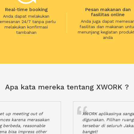
Real-time booking
Pesan makanan dan
fasilitas online
Anda dapat melakukan
Anda juga dapat memesa
emesanan 24/7 tanpa perlu
fasilitas dan makanan untu
melakukan konfirmasi
menunjang kegiatan produkt
tambahan
anda
Apa kata mereka tentang XWORK ?
t up meeting out of
XWORK aplikasinya sang
iences karena merasakan
digunakan. Pilihan ruan
ng berbeda, reasonable
tersebar di seluruh Jaka
rena bisa impress other
banget!