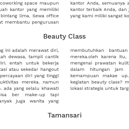
a coworking space maupun
 lebih mudah untuk sewa
uah kantor yang memiliki
kantor murah karena harga
 bintang lima. Sewa office
yang kami miliki sangat ko
pat membantu pengurusan
Beauty Class
g ini adalah merawat diri,
ultasi kesehatan kulit
ah dewasa, tampil cantik
li kegiatan beauty class
iri. entah untuk bekerja
 up dalam sehari bahkan
tasi atau sekedar hangout
antu mengimprovisasi
ercayaan diri yang tinggi
n anda akan melakukan
uktivitas mereka. namun
n bantuan untuk mencari
. ada yang selalu khawati
lokasi strategis untuk ta
bisa ber make-up tapi
nyak juga wanita yang
Tamansari