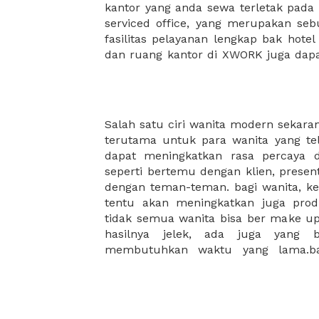
kantor yang anda sewa terletak pad
kantor Anda, semuanya akan dibuat
serviced office, yang merupakan seb
kantor terbaik Anda, dan juga sewa 
fasilitas pelayanan lengkap bak hotel
dan ruang kantor di XWORK juga da
Salah satu ciri wanita modern sekaran
membutuhkan bantuan untuk kons
terutama untuk para wanita yang tel
mereka.oleh karena itu, banyak seka
dapat meningkatkan rasa percaya d
mengenai prawatan kulit dan make
seperti bertemu dengan klien, presen
dalam hitungan jam untuk memb
dengan teman-teman. bagi wanita, kep
kemampuan makae up. jadi kapa
tentu akan meningkatkan juga prod
kegiatan beauty class? membutuhka
tidak semua wanita bisa ber make up
hasilnya jelek, ada juga yang 
membutuhkan waktu yang lama.ba