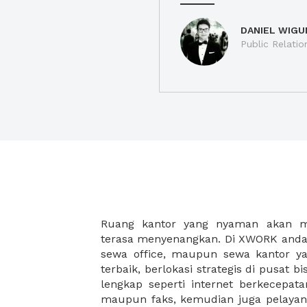
DANIEL WIGU
Public Relatio
Ruang kantor yang nyaman akan 
legalitas usaha baru Anda, seperti sur
terasa menyenangkan. Di XWORK anda 
Perusahaan, Surat Izin Usaha Per
sewa office, maupun sewa kantor yan
pendirian PT maupun akte pendiri
terbaik, berlokasi strategis di pusat bis
Sewa ruang kantor XWORK juga m
lengkap seperti internet berkecepata
kantor Anda, karena anda dapat memi
maupun faks, kemudian juga pelayan
sewa, kemudian Anda dapat survey