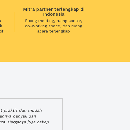
Mitra partner terlengkap di
Indonesia
n
Ruang meeting, ruang kantor,
k
co-working space, dan ruang
if
acara terlengkap
at praktis dan mudah
gannya banyak dan
rta. Harganya juga cakep