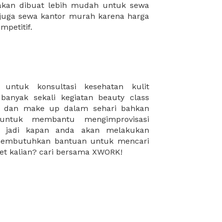
mpetitif.
rget kalian? cari bersama XWORK!