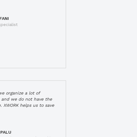
FANI
pecialist
e organize a lot of
 and we do not have the
e. XWORK helps us to save
 PALU