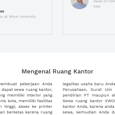
Head of Com
Asia
NA
ns at Binus University
Mengenal Ruang Kantor
membuat pekerjaan Anda
at domisili, Tanda Domisili
dapat sewa ruang kantor,
dagangan, dan atau akte
g memiliki interior yang
an CV untuk usaha Anda.
nis kota, memiliki fasilitas
empermudah proses sewa
n tinggi, akses ke printer
lih kantor yang akan anda
an berkelas karena ruang
 atau mengunjungi calon