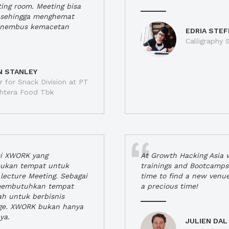
ting room. Meeting bisa
a, sehingga menghemat
enembus kemacetan
EDRIA STEF
Calligraphy S
N STANLEY
 for Snack Division at PT
jahtera Food Tbk
si XWORK yang
At Growth Hacking Asia w
ukan tempat untuk
trainings and Bootcamps
lecture Meeting. Sebagai
time to find a new venu
 membutuhkan tempat
a precious time!
h untuk berbisnis
ge. XWORK bukan hanya
ya.
JULIEN DAL