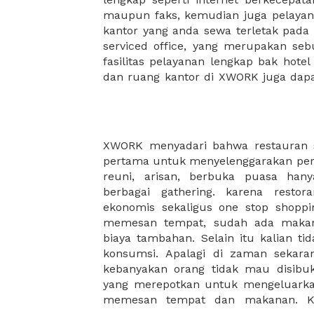
maupun faks, kemudian juga pelayan
sewa, kemudian Anda dapat survey
kantor yang anda sewa terletak pad
kantor Anda, semuanya akan dibuat
serviced office, yang merupakan seb
kantor terbaik Anda, dan juga sewa 
fasilitas pelayanan lengkap bak hotel
dan ruang kantor di XWORK juga da
XWORK menyadari bahwa restauran se
memang dibutuhkan untuk me
pertama untuk menyelenggarakan per
masyarakat yang semakin tinggi. ole
reuni, arisan, berbuka puasa han
telah bekerjasama dengan ratusan
berbagai gathering. karena restor
gathereing anda lebih menyenangkan.
ekonomis sekaligus one stop shopp
khawatir dengan kualitas makanan
memesan tempat, sudah ada makana
tawarkan karena restoran-restoran ya
biaya tambahan. Selain itu kalian t
memiliki standar dan kualitas rasa ya
konsumsi. Apalagi di zaman sekaran
restoran yang kalian inginkan unt
kebanyakan orang tidak mau disibuk
yang merepotkan untuk mengeluark
memesan tempat dan makanan. K