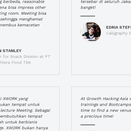
ng berbeda, reasonable
tersebar di seluruh Jaka
rena bisa impress other
banget!
ting room. Meeting bisa
a, sehingga menghemat
enembus kemacetan
EDRIA STEF
Calligraphy S
N STANLEY
 for Snack Division at PT
jahtera Food Tbk
si XWORK yang
At Growth Hacking Asia w
ukan tempat untuk
trainings and Bootcamps
lecture Meeting. Sebagai
time to find a new venu
 membutuhkan tempat
a precious time!
h untuk berbisnis
ge. XWORK bukan hanya