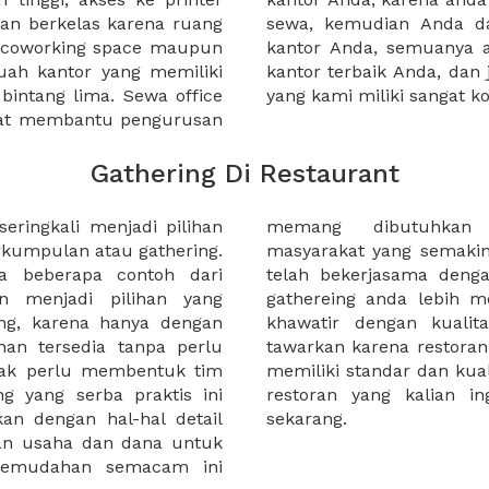
an berkelas karena ruang
 atau mengunjungi calon
a coworking space maupun
 lebih mudah untuk sewa
uah kantor yang memiliki
kantor murah karena harga
 bintang lima. Sewa office
yang kami miliki sangat ko
pat membantu pengurusan
Gathering Di Restaurant
ringkali menjadi pilihan
ngimbangi kesibukan
kumpulan atau gathering.
h karena itu, kami, XWORK
ya beberapa contoh dari
 restoran untuk membuat
an menjadi pilihan yang
 kalian juga tidak perlu
ing, karena hanya dengan
 di restoran yang kami
n tersedia tanpa perlu
ng ada di situs kami telah
idak perlu membentuk tim
ng tidak di ragukan. pesan
g yang serba praktis ini
uk acara gathering anda
an dengan hal-hal detail
sekarang.
an usaha dan dana untuk
emudahan semacam ini