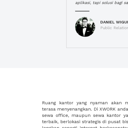
aplikasi, tapi solusi bagi sa
DANIEL WIGU
Public Relatio
Ruang kantor yang nyaman akan 
legalitas usaha baru Anda, seperti sur
terasa menyenangkan. Di XWORK anda 
Perusahaan, Surat Izin Usaha Per
sewa office, maupun sewa kantor yan
pendirian PT maupun akte pendiri
terbaik, berlokasi strategis di pusat bis
Sewa ruang kantor XWORK juga m
lengkap seperti internet berkecepata
kantor Anda, karena anda dapat memi