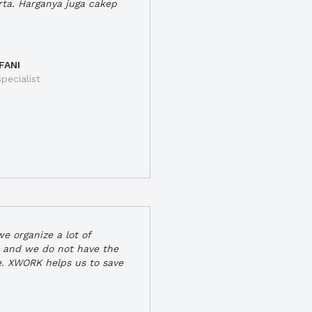
rta. Harganya juga cakep
FANI
pecialist
e organize a lot of
 and we do not have the
e. XWORK helps us to save