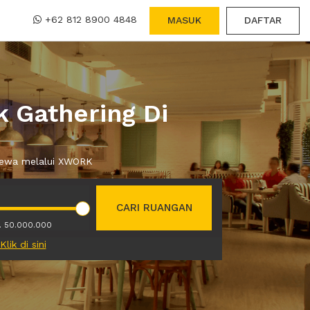
+62 812 8900 4848
MASUK
DAFTAR
 Gathering Di
 sewa melalui XWORK
CARI RUANGAN
. 50.000.000
Klik di sini