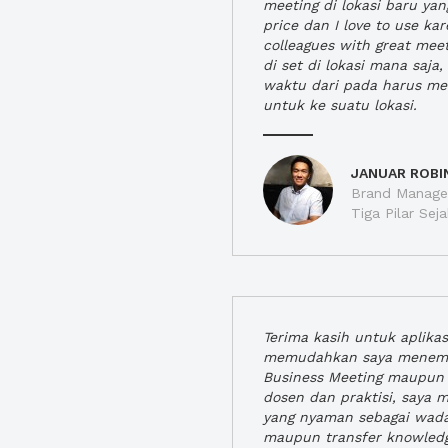
meeting di lokasi baru ya
price dan I love to use ka
colleagues with great mee
di set di lokasi mana saj
waktu dari pada harus m
untuk ke suatu lokasi.
JANUAR ROBI
Brand Manager
Tiga Pilar Se
Terima kasih untuk aplika
memudahkan saya menem
Business Meeting maupun 
dosen dan praktisi, saya
yang nyaman sebagai wada
maupun transfer knowled