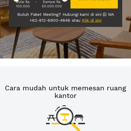
Mulai Rp.
-
Sampai Rp.
100.000
50.000.000
Butuh Paket Meeting? Hubungi kami di sini
WA
+62-812-8900-4848 atau
Klik di sini
Cara mudah untuk memesan ruang
kantor