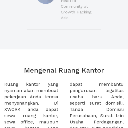
Head of
Community at
Growth Hacking
Asia
Mengenal Ruang Kantor
Ruang kantor yang
dapat membantu
nyaman akan membuat
pengurusan legalitas
pekerjaan Anda terasa
usaha baru Anda,
menyenangkan. Di
seperti surat domisili,
XWORK anda dapat
Tanda Domisili
sewa ruang kantor,
Perusahaan, Surat Izin
sewa office, maupun
Usaha Perdagangan,