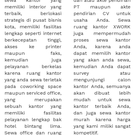
sewa kantor yang
dan atau akte pendirian
memiliki interior yang
PT maupun akte
terbaik, berlokasi
pendirian CV untuk
strategis di pusat bisnis
usaha Anda. Sewa
kota, memiliki fasilitas
ruang kantor XWORK
lengkap seperti internet
juga mempermudah
berkecepatan tinggi,
proses sewa kantor
akses ke printer
Anda, karena anda
maupun faks,
dapat memilih kantor
kemudian juga
yang akan anda sewa,
pelayanan berkelas
kemudian Anda dapat
karena ruang kantor
survey atau
yang anda sewa terletak
mengunjungi calon
pada coworking space
kantor Anda, semuanya
maupun serviced office,
akan dibuat lebih
yang merupakan
mudah untuk sewa
sebuah kantor yang
kantor terbaik Anda,
memiliki fasilitas
dan juga sewa kantor
pelayanan lengkap bak
murah karena harga
hotel bintang lima.
yang kami miliki sangat
Sewa office dan ruang
kompetitif.