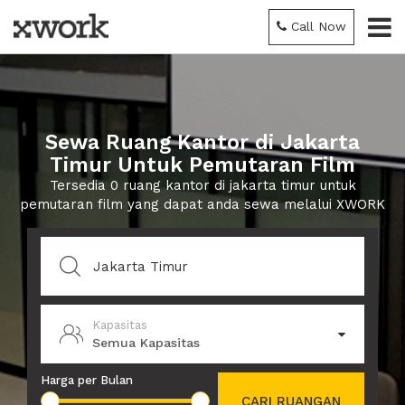
Call Now
Sewa Ruang Kantor di Jakarta
Timur Untuk Pemutaran Film
Tersedia 0 ruang kantor di jakarta timur untuk
pemutaran film yang dapat anda sewa melalui XWORK
Kapasitas
Semua Kapasitas
Harga per Bulan
CARI RUANGAN