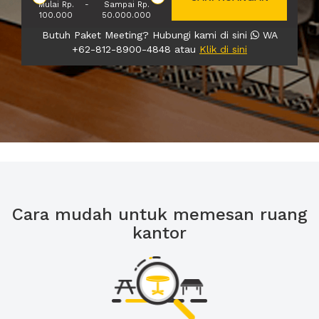
Mulai Rp.
-
Sampai Rp.
100.000
50.000.000
Butuh Paket Meeting? Hubungi kami di sini
WA
+62-812-8900-4848 atau
Klik di sini
Cara mudah untuk memesan ruang
kantor