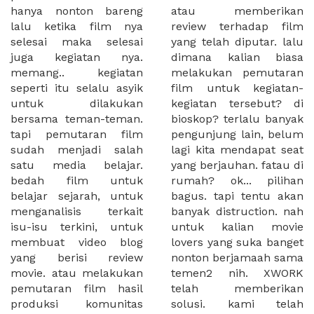
hanya nonton bareng
atau memberikan
lalu ketika film nya
review terhadap film
selesai maka selesai
yang telah diputar. lalu
juga kegiatan nya.
dimana kalian biasa
memang.. kegiatan
melakukan pemutaran
seperti itu selalu asyik
film untuk kegiatan-
untuk dilakukan
kegiatan tersebut? di
bersama teman-teman.
bioskop? terlalu banyak
tapi pemutaran film
pengunjung lain, belum
sudah menjadi salah
lagi kita mendapat seat
satu media belajar.
yang berjauhan. fatau di
bedah film untuk
rumah? ok... pilihan
belajar sejarah, untuk
bagus. tapi tentu akan
menganalisis terkait
banyak distruction. nah
isu-isu terkini, untuk
untuk kalian movie
membuat video blog
lovers yang suka banget
yang berisi review
nonton berjamaah sama
movie. atau melakukan
temen2 nih. XWORK
pemutaran film hasil
telah memberikan
produksi komunitas
solusi. kami telah