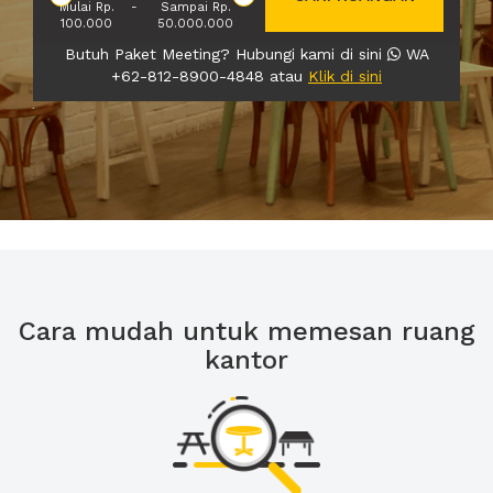
Mulai Rp.
-
Sampai Rp.
100.000
50.000.000
Butuh Paket Meeting? Hubungi kami di sini
WA
+62-812-8900-4848 atau
Klik di sini
Cara mudah untuk memesan ruang
kantor