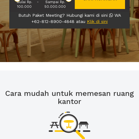
Mulai Rp.
-
Sampai Rp.
100.000
50.000.000
Butuh Paket Meeting? Hubungi kami di sini
WA
+62-812-8900-4848 atau
Klik di sini
Cara mudah untuk memesan ruang
kantor