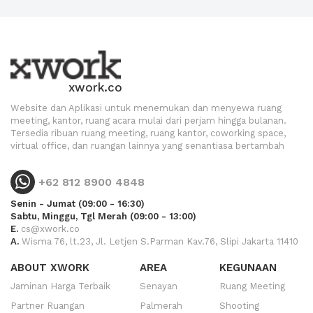
xwork.co
Website dan Aplikasi untuk menemukan dan menyewa ruang
meeting, kantor, ruang acara mulai dari perjam hingga bulanan.
Tersedia ribuan ruang meeting, ruang kantor, coworking space,
virtual office, dan ruangan lainnya yang senantiasa bertambah
+62 812 8900 4848
Senin - Jumat (09:00 - 16:30)
Sabtu, Minggu, Tgl Merah (09:00 - 13:00)
E.
cs@xwork.co
A.
Wisma 76, lt.23, Jl. Letjen S.Parman Kav.76, Slipi Jakarta 11410
ABOUT XWORK
AREA
KEGUNAAN
Jaminan Harga Terbaik
Senayan
Ruang Meeting
Partner Ruangan
Palmerah
Shooting