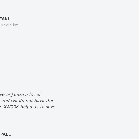
FANI
pecialist
e organize a lot of
 and we do not have the
e. XWORK helps us to save
 PALU