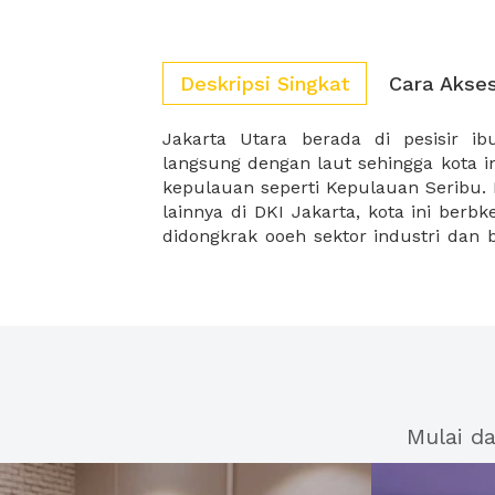
Deskripsi Singkat
Cara Akse
Jakarta Utara berada di pesisir ib
sektor pariwisata. Untuk pusat indus
langsung dengan laut sehingga kota i
berada di kawasan Kelapa Gading ser
kepulauan seperti Kepulauan Seribu.
lainnya di DKI Jakarta, kota ini ber
didongkrak ooeh sektor industri dan bi
Mulai d