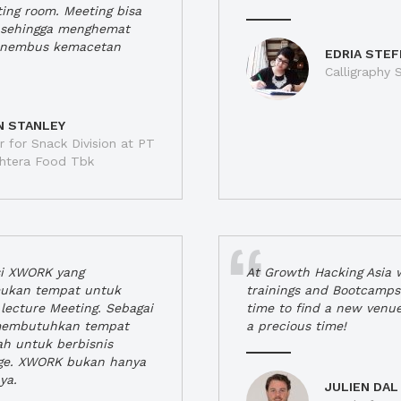
ting room. Meeting bisa
a, sehingga menghemat
enembus kemacetan
EDRIA STEF
Calligraphy S
N STANLEY
 for Snack Division at PT
jahtera Food Tbk
si XWORK yang
At Growth Hacking Asia w
ukan tempat untuk
trainings and Bootcamps
lecture Meeting. Sebagai
time to find a new venu
 membutuhkan tempat
a precious time!
h untuk berbisnis
ge. XWORK bukan hanya
ya.
JULIEN DAL