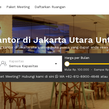
e
Paket Meeting
Daftarkan Ruangan
ntor di Jakarta Utara Un
ng kantor di jakarta utara untuk buka puasa yang dapat anda sew
Harga per Bulan
Kapasitas
Semua Kapasitas
Mulai Rp. 100.000
-
Sampai Rp
et Meeting? Hubungi kami di sini
WA +62-812-8900-4848 atau