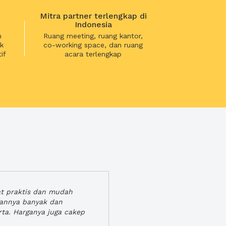
Mitra partner terlengkap di
Indonesia
n
Ruang meeting, ruang kantor,
k
co-working space, dan ruang
if
acara terlengkap
at praktis dan mudah
gannya banyak dan
rta. Harganya juga cakep