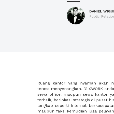
DANIEL WIGU
Public Relatio
Ruang kantor yang nyaman akan 
legalitas usaha baru Anda, seperti sur
terasa menyenangkan. Di XWORK anda 
Perusahaan, Surat Izin Usaha Per
sewa office, maupun sewa kantor yan
pendirian PT maupun akte pendiri
terbaik, berlokasi strategis di pusat bis
Sewa ruang kantor XWORK juga m
lengkap seperti internet berkecepata
kantor Anda, karena anda dapat memi
maupun faks, kemudian juga pelayan
sewa, kemudian Anda dapat survey