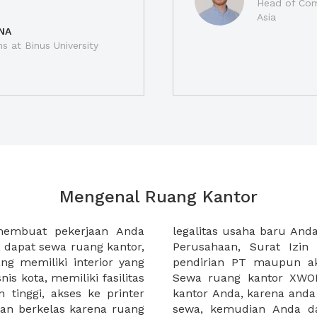
Head of Com
Asia
NA
ns at Binus University
Mengenal Ruang Kantor
membuat pekerjaan Anda
at domisili, Tanda Domisili
dapat sewa ruang kantor,
dagangan, dan atau akte
g memiliki interior yang
an CV untuk usaha Anda.
nis kota, memiliki fasilitas
empermudah proses sewa
n tinggi, akses ke printer
lih kantor yang akan anda
an berkelas karena ruang
 atau mengunjungi calon