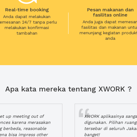
Real-time booking
Pesan makanan dan
fasilitas online
Anda dapat melakukan
Anda juga dapat memesa
emesanan 24/7 tanpa perlu
fasilitas dan makanan untu
melakukan konfirmasi
menunjang kegiatan produkt
tambahan
anda
Apa kata mereka tentang XWORK ?
t up meeting out of
XWORK aplikasinya sang
iences karena merasakan
digunakan. Pilihan ruan
ng berbeda, reasonable
tersebar di seluruh Jaka
rena bisa impress other
banget!