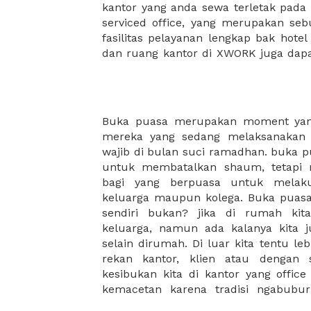
kantor yang anda sewa terletak pad
kantor Anda, semuanya akan dibuat
serviced office, yang merupakan seb
kantor terbaik Anda, dan juga sewa 
fasilitas pelayanan lengkap bak hotel
dan ruang kantor di XWORK juga da
Buka puasa merupakan moment yang
untuk mencari tempat buka puasa
mereka yang sedang melaksanakan 
yang sesuai. Tempat dengan lokasi y
wajib di bulan suci ramadhan. buka 
sering menjadi point penting yang pe
untuk membatalkan shaum, tetapi 
oleh karena itu, dengan adanya XW
bagi yang berpuasa untuk melak
proses kalian untuk menemukan te
keluarga maupun kolega. Buka puasa 
sesuai dengan keinginan kalian. D
sendiri bukan? jika di rumah kit
pilihan tempat buka puasa deng
keluarga, namun ada kalanya kita 
terlampir dengan pilihan paket-pa
selain dirumah. Di luar kita tentu l
dengan harga terjangkau. nah, tun
rekan kantor, klien atau dengan
berbuka puasa kalian dengan memes
kesibukan kita di kantor yang offic
kemacetan karena tradisi ngabubur