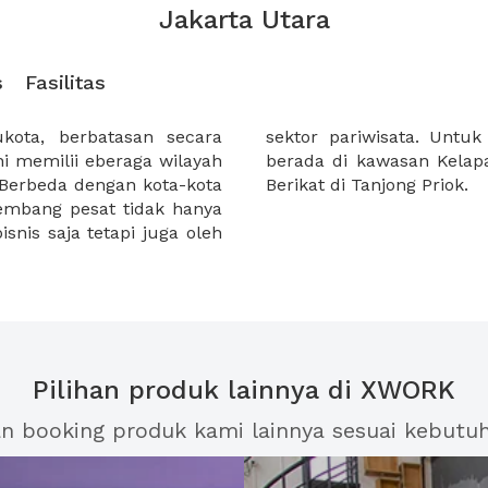
Jakarta Utara
s
Fasilitas
ukota, berbatasan secara
tri dan bisnis itu sendiri
ni memilii eberaga wilayah
ta terdapat juga Kawasan
 Berbeda dengan kota-kota
Berikat di Tanjong Priok.
bkembang pesat tidak hanya
snis saja tetapi juga oleh
Pilihan produk lainnya di XWORK
an booking produk kami lainnya sesuai kebutu