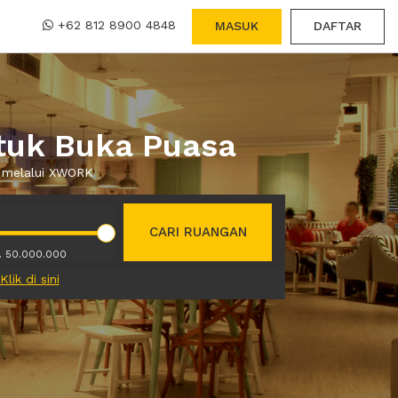
+62 812 8900 4848
MASUK
DAFTAR
tuk Buka Puasa
a melalui XWORK
CARI RUANGAN
. 50.000.000
Klik di sini