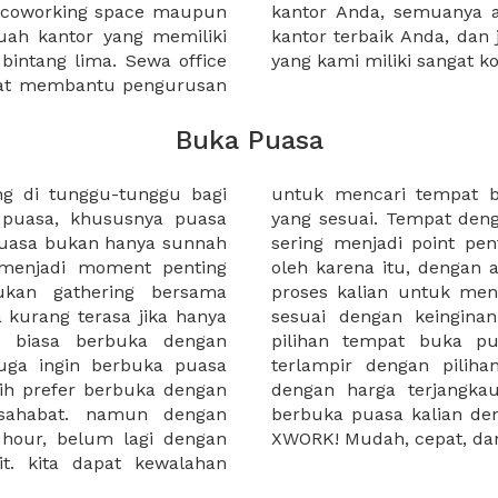
a coworking space maupun
 lebih mudah untuk sewa
uah kantor yang memiliki
kantor murah karena harga
 bintang lima. Sewa office
yang kami miliki sangat ko
pat membantu pengurusan
Buka Puasa
 di tunggu-tunggu bagi
 dengan menu dan harga
puasa, khususnya puasa
ang cozy, harga menu pun
puasa bukan hanya sunnah
rtama kali di perhatikan.
menjadi moment penting
ORK kami dapat membantu
ukan gathering bersama
mpat berbuka puasa yang
kurang terasa jika hanya
i XWORK terdapat banyak
a biasa berbuka dengan
an menu dan harga yang
juga ingin berbuka puasa
ket untuk berbuka puasa
ebih prefer berbuka dengan
ggu apa lagi! rencanakan
 sahabat. namun dengan
an tempat buka puasa di
e hour, belum lagi dengan
XWORK! Mudah, cepat, dan
it. kita dapat kewalahan